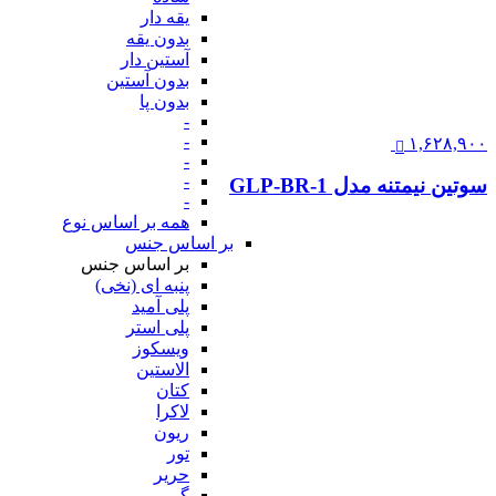
یقه دار
بدون یقه
آستین دار
بدون آستین
بدون پا
-
-
۱,۶۲۸,۹۰۰
-
-
سوتین نیمتنه مدل GLP-BR-1
-
همه بر اساس نوع
بر اساس جنس
بر اساس جنس
پنبه ای (نخی)
پلی آمید
پلی استر
ویسکوز
الاستین
کتان
لاکرا
ریون
تور
حریر
گیپور