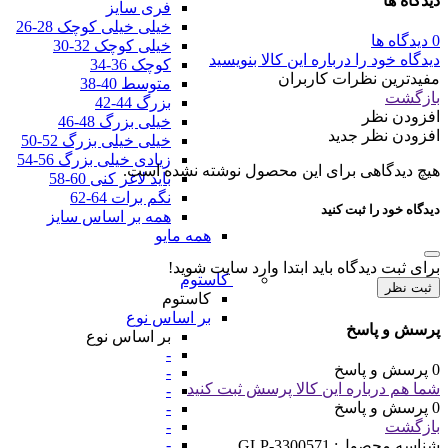
دیدگاه ها
فری سایز
خیلی خیلی کوچک 28-26
0 دیدگاه ها
خیلی کوچک 32-30
دیدگاه خود را درباره این کالا بنویسید
کوچک 36-34
مفیدترین نظرات کاربران
متوسط 40-38
بازگشت
بزرگ 44-42
افزودن نظر
خیلی بزرگ 48-46
افزودن نظر جدید
خیلی خیلی بزرگ 52-50
زیادی خیلی بزرگ 56-54
هیچ دیدگاهی برای این محصول نوشته نشده است.
باید لاغر کنی 60-58
نگم برات 64-62
دیدگاه خود را ثبت کنید
همه بر اساس سایز
همه مایو
برای ثبت دیدگاه باید ابتدا وارد سایت شوید!
کاستوم
ثبت نظر
کاستوم
بر اساس نوع
پرسش و پاسخ
بر اساس نوع
-
0 پرسش و پاسخ
-
شما هم درباره این کالا پرسش ثبت کنید
-
0 پرسش و پاسخ
-
بازگشت
-
-
شناسه محصول:
GLP-3300571