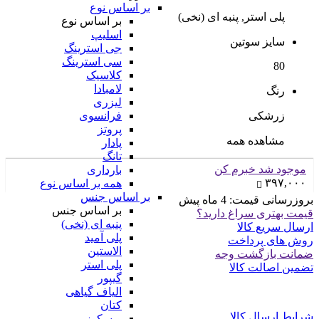
بر اساس نوع
پلی استر, پنبه ای (نخی)
بر اساس نوع
اسلیپ
سایز سوتین
جی استرینگ
سی استرینگ
80
کلاسیک
لامبادا
رنگ
لیزری
زرشکی
فرانسوی
پروتز
مشاهده همه
پادار
تانگ
موجود شد خبرم کن
بارداری
۳۹۷,۰۰۰
همه بر اساس نوع
بر اساس جنس
بروزرسانی قیمت:
4 ماه پیش
بر اساس جنس
قیمت بهتری سراغ دارید؟
پنبه ای (نخی)
ارسال سریع کالا
پلی آمید
روش های پرداخت
الاستین
ضمانت بازگشت وجه
پلی استر
تضمین اصالت کالا
گیپور
الیاف گیاهی
کتان
شرایط ارسال کالا
ویسکوز