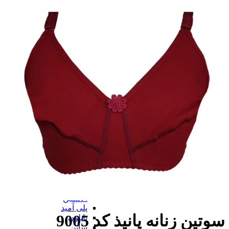
سوتین
بر اساس نوع
بر اساس نوع
کامل
نیم تنه
قفسه ای
توری
بی بند
از جلو باز
برالت
تراینگل
پلانج
بارداری
شیردهی
همه بر اساس نوع
بر اساس جنس
بر اساس جنس
پنبه ای (نخی)
پلی استر
گیپور
الاستین
پلی آمید
سوتین زنانه پانیذ کد 9005
نایلون
ساتن