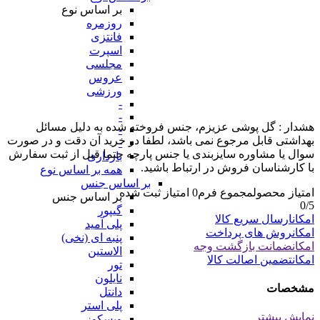
بر اساس نوع
روزمره
فانتزی
اسپرت
مجلسی
عروس
ورزشی
-
-
هشدار : گل پوشی عزیزم، جنس فروخته شده به دلیل مسائل
-
بهداشتی قابل مرجوع نمی باشد، لطفا در خرید آن دقت و در صورت
-
سوال یا مشاوره سایزبندی یا جنس پارچه حتما قبل از ثبت سفارش
بارداری
با کارشناسان فروش در ارتباط باشید.
همه بر اساس نوع
بر اساس جنس
امتیاز محصول
مجموع فرم
0
امتیاز ثبت شده
بر اساس جنس
0
/5
گیپور
امکان
ارسال سریع کالا
پلی آمید
امکان
روش های پرداخت
پنبه ای (نخی)
امکان
ضمانت بازگشت وجه
الاستین
امکان
تضمین اصالت کالا
تور
نایلون
مشخصات
دانتل
پلی استر
نمایش بیشتر
ویسکوز