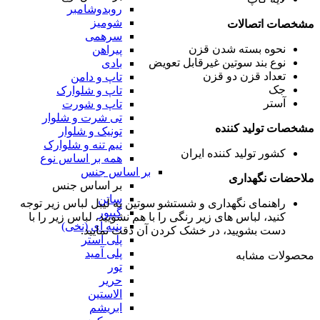
روبدوشامبر
شومیز
مشخصات اتصالات
سرهمی
نحوه بسته شدن
قزن
پیراهن
نوع بند سوتین
غیرقابل تعویض
بادی
تعداد قزن
دو قزن
تاپ و دامن
جک
تاپ و شلوارک
آستر
تاپ و شورت
تی شرت و شلوار
مشخصات تولید کننده
تونیک و شلوار
نیم تنه و شلوارک
کشور تولید کننده
ایران
همه بر اساس نوع
بر اساس جنس
ملاحضات نگهداری
بر اساس جنس
ساتن
راهنمای نگهداری و شستشو سوتین
به لیبل لباس زیر توجه
گیپور
کنید، لباس های زیر رنگی را با هم نشویید، لباس زیر را با
پنبه ای (نخی)
دست بشویید، در خشک کردن آن دقت نمایید.
پلی استر
پلی آمید
محصولات مشابه
تور
حریر
الاستین
ابریشم