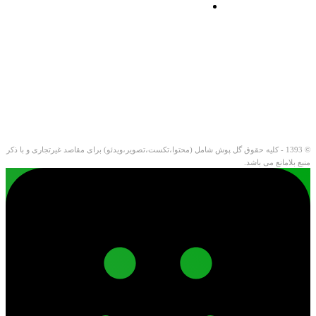
© 1393 - کلیه حقوق گل پوش شامل (محتوا،تکست،تصویر،ویدئو) برای مقاصد غیرتجاری و با ذکر
منبع بلامانع می باشد.