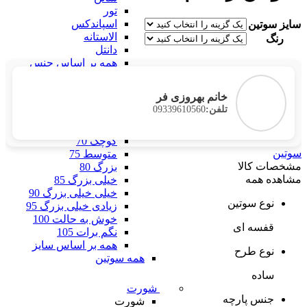
تور
اسپاندکس
سایز سوتین
الاستانه
رنگ
دانتل
همه بر اساس جنس
بر اساس سایز
بر اساس سایز
خانم بهروزی فر
فری سایز
09339610560
تلفن:
خیلی خیلی کوچک 60
خیلی کوچک 65
کوچک 70
سوتین
متوسط 75
مشخصات کالا
بزرگ 80
مشاهده همه
خیلی بزرگ 85
خیلی خیلی بزرگ 90
نوع سوتین
زیادی خیلی بزرگ 95
خوش به حالت 100
قفسه ای
نگم برات 105
همه بر اساس سایز
نوع طرح
همه سوتین
ساده
شورت
جنس پارچه
شورت