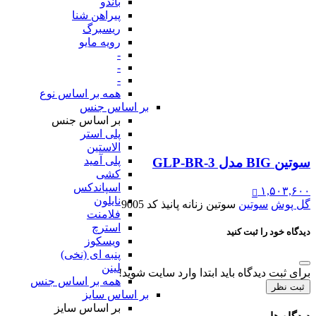
باندو
پیراهن شنا
ریسبرگ
رویه مایو
-
-
-
همه بر اساس نوع
بر اساس جنس
بر اساس جنس
پلی استر
الاستین
پلی آمید
سوتین BIG مدل GLP-BR-3
کشی
اسپاندکس
۱,۵۰۳,۶۰۰
نایلون
گل پوش
سوتین
سوتین زنانه پانیذ کد 9005
فلامنت
استرچ
دیدگاه خود را ثبت کنید
ویسکوز
پنبه ای (نخی)
لینن
برای ثبت دیدگاه باید ابتدا وارد سایت شوید!
همه بر اساس جنس
ثبت نظر
بر اساس سایز
بر اساس سایز