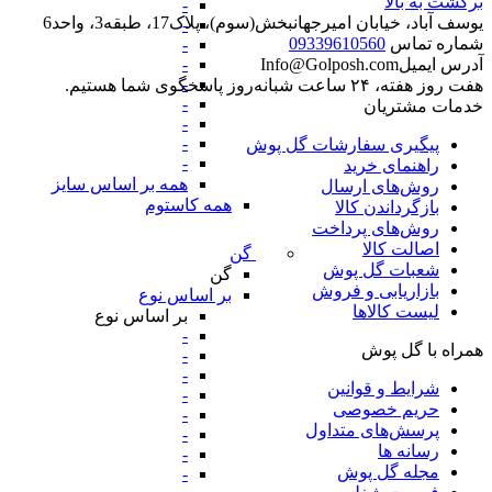
برگشت به بالا
-
یوسف آباد، خیابان امیرجهانبخش(سوم)، پلاک17، طبقه3، واحد6
-
شماره تماس
09339610560
-
-
آدرس ایمیل
Info@Golposh.com
-
هفت روز هفته، ۲۴ ساعت شبانه‌روز پاسخگوی شما هستیم.
-
خدمات مشتریان
-
-
پیگیری سفارشات گل پوش
-
راهنمای خرید
همه بر اساس سایز
روش‌های ارسال
همه کاستوم
بازگرداندن کالا
روش‌های پرداخت
اصالت کالا
گن
شعبات گل پوش
گن
بازاریابی و فروش
بر اساس نوع
لیست کالاها
بر اساس نوع
-
همراه با گل پوش
-
-
شرایط و قوانین
-
حریم خصوصی
-
پرسش‌های متداول
-
رسانه ها
-
مجله گل پوش
-