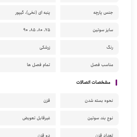
جنس پارچه
پنبه ای (نخی)، گیپور
سایز سوتین
75، 80، 85، 90
رنگ
زرشکی
مناسب فصل
تمام فصل ها
مشخصات اتصالات
نحوه بسته شدن
قزن
نوع بند سوتین
غیرقابل تعویض
تعداد قزن
دو قزن