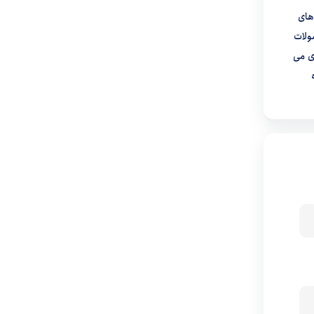
های
ولات
ی می