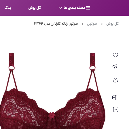
دسته بندی ها
گل پوش
بلاگ
گل پوش
سوتین
سوتین زنانه کارنا رز مدل 3344
سوتین
بر
کامل
شورت
نیم ت
ست لباس زیر
قفسه
لباس خواب
توری
بی بن
بادی
از جل
بیکینی
برالت
تراین
مایو
پلانج
کاستوم