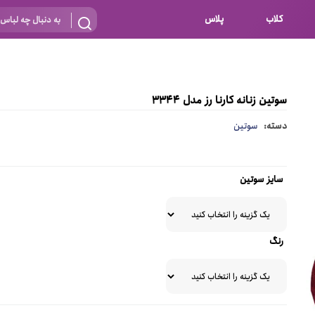
کلاب
پلاس
بارداری
 اساس نوع
شیردهی
سوتین زنانه کارنا رز مدل 3344
بر اساس جنس
نه
دسته:
سوتین
 ای
پنبه ای (نخی)
پلی استر
سایز سوتین
د
گیپور
و باز
الاستین
رنگ
پلی آمید
گل
نایلون
ساتن