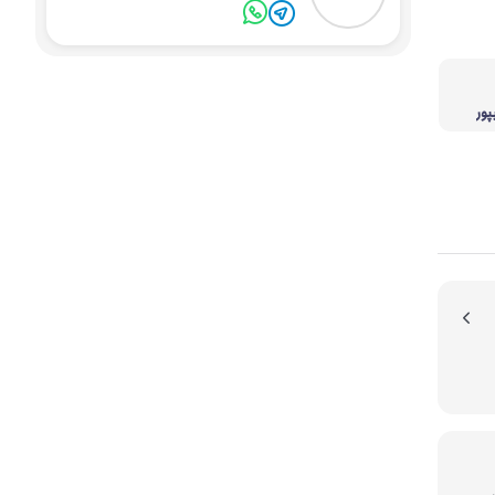
پور
یون