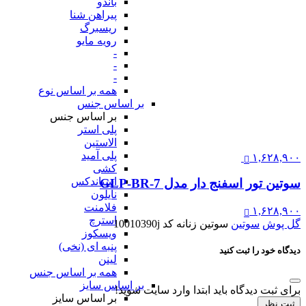
باندو
پیراهن شنا
ریسبرگ
رویه مایو
-
-
-
همه بر اساس نوع
بر اساس جنس
بر اساس جنس
پلی استر
الاستین
پلی آمید
۱,۶۲۸,۹۰۰
کشی
اسپاندکس
سوتین تور اسفنج دار مدل GLP-BR-7
نایلون
فلامنت
۱,۶۲۸,۹۰۰
استرچ
گل پوش
سوتین
سوتین زنانه کد 10010390j
ویسکوز
پنبه ای (نخی)
دیدگاه خود را ثبت کنید
لینن
همه بر اساس جنس
بر اساس سایز
برای ثبت دیدگاه باید ابتدا وارد سایت شوید!
بر اساس سایز
ثبت نظر