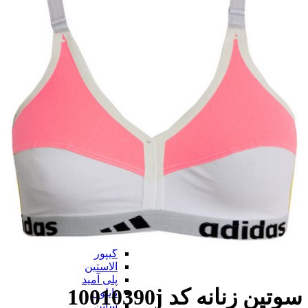
سوتین
بر اساس نوع
بر اساس نوع
کامل
نیم تنه
قفسه ای
توری
بی بند
از جلو باز
برالت
تراینگل
پلانج
بارداری
شیردهی
همه بر اساس نوع
بر اساس جنس
بر اساس جنس
پنبه ای (نخی)
پلی استر
گیپور
الاستین
پلی آمید
سوتین زنانه کد 10010390j
نایلون
ساتن