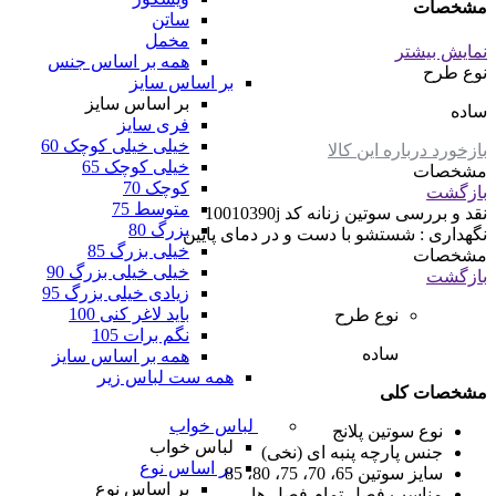
مشخصات
ساتن
مخمل
نمایش بیشتر
همه بر اساس جنس
نوع طرح
بر اساس سایز
بر اساس سایز
ساده
فری سایز
خیلی خیلی کوچک 60
بازخورد درباره این کالا
خیلی کوچک 65
مشخصات
کوچک 70
بازگشت
متوسط 75
نقد و بررسی
سوتین زنانه کد 10010390j
بزرگ 80
نگهداری : شستشو با دست و در دمای پایین
خیلی بزرگ 85
مشخصات
خیلی خیلی بزرگ 90
بازگشت
زیادی خیلی بزرگ 95
باید لاغر کنی 100
نوع طرح
نگم برات 105
ساده
همه بر اساس سایز
همه ست لباس زیر
مشخصات کلی
لباس خواب
نوع سوتین
پلانج
لباس خواب
جنس پارچه
پنبه ای (نخی)
بر اساس نوع
سایز سوتین
65، 70، 75، 80، 85
بر اساس نوع
مناسب فصل
تمام فصل ها