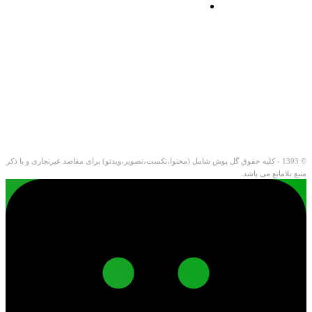
© 1393 - کلیه حقوق گل پوش شامل (محتوا،تکست،تصویر،ویدئو) برای مقاصد غیرتجاری و با ذکر
منبع بلامانع می باشد.