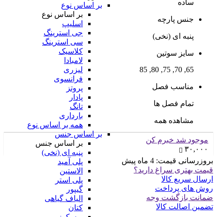
ساده
بر اساس نوع
بر اساس نوع
جنس پارچه
اسلیپ
جی استرینگ
پنبه ای (نخی)
سی استرینگ
کلاسیک
سایز سوتین
لامبادا
65, 70, 75, 80, 85
لیزری
فرانسوی
مناسب فصل
پروتز
پادار
تمام فصل ها
تانگ
بارداری
مشاهده همه
همه بر اساس نوع
بر اساس جنس
موجود شد خبرم کن
بر اساس جنس
۳۰,۰۰۰
پنبه ای (نخی)
بروزرسانی قیمت:
4 ماه پیش
پلی آمید
قیمت بهتری سراغ دارید؟
الاستین
ارسال سریع کالا
پلی استر
روش های پرداخت
گیپور
ضمانت بازگشت وجه
الیاف گیاهی
تضمین اصالت کالا
کتان
ویسکوز