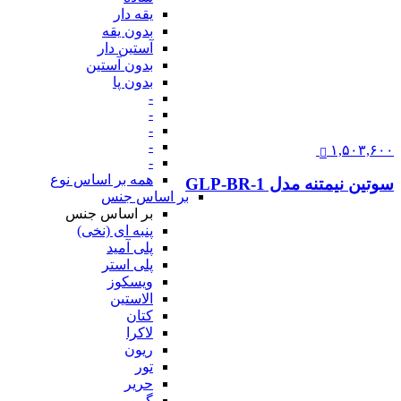
یقه دار
بدون یقه
آستین دار
بدون آستین
بدون پا
-
-
-
-
۱,۵۰۳,۶۰۰
-
همه بر اساس نوع
سوتین نیمتنه مدل GLP-BR-1
بر اساس جنس
بر اساس جنس
پنبه ای (نخی)
پلی آمید
پلی استر
ویسکوز
الاستین
کتان
لاکرا
ریون
تور
حریر
گیپور