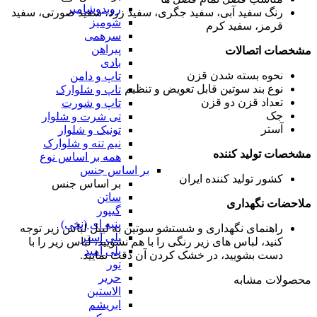
روبدوشامبر
رنگ
سفید آبی، سفید جگری، سفید زرد، سفید صورتی، سفید
شومیز
قرمز، سفید کرم
سرهمی
پیراهن
مشخصات اتصالات
بادی
نحوه بسته شدن
قزن
تاپ و دامن
نوع بند سوتین
قابل تعویض و تنظیم
تاپ و شلوارک
تعداد قزن
دو قزن
تاپ و شورت
جک
تی شرت و شلوار
آستر
تونیک و شلوار
نیم تنه و شلوارک
مشخصات تولید کننده
همه بر اساس نوع
بر اساس جنس
کشور تولید کننده
ایران
بر اساس جنس
ساتن
ملاحضات نگهداری
گیپور
پنبه ای (نخی)
راهنمای نگهداری و شستشو سوتین
به لیبل لباس زیر توجه
پلی استر
کنید، لباس های زیر رنگی را با هم نشویید، لباس زیر را با
پلی آمید
دست بشویید، در خشک کردن آن دقت نمایید.
تور
حریر
محصولات مشابه
الاستین
ابریشم