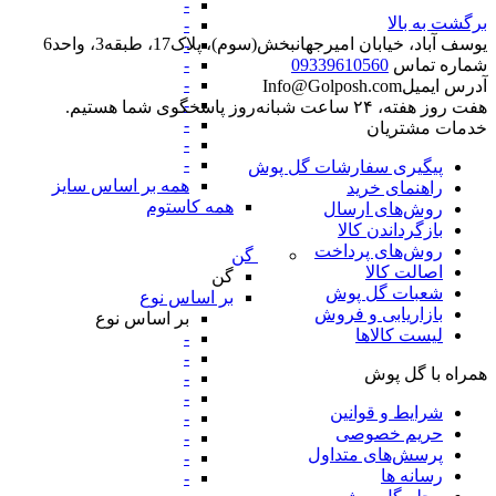
-
برگشت به بالا
-
یوسف آباد، خیابان امیرجهانبخش(سوم)، پلاک17، طبقه3، واحد6
-
-
شماره تماس
09339610560
-
آدرس ایمیل
Info@Golposh.com
-
هفت روز هفته، ۲۴ ساعت شبانه‌روز پاسخگوی شما هستیم.
-
خدمات مشتریان
-
-
پیگیری سفارشات گل پوش
همه بر اساس سایز
راهنمای خرید
همه کاستوم
روش‌های ارسال
بازگرداندن کالا
روش‌های پرداخت
گن
اصالت کالا
گن
شعبات گل پوش
بر اساس نوع
بازاریابی و فروش
بر اساس نوع
لیست کالاها
-
-
همراه با گل پوش
-
-
شرایط و قوانین
-
حریم خصوصی
-
پرسش‌های متداول
-
رسانه ها
-