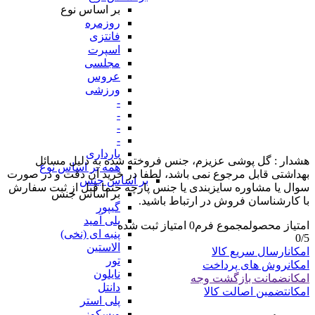
بر اساس نوع
روزمره
فانتزی
اسپرت
مجلسی
عروس
ورزشی
-
-
-
-
بارداری
هشدار : گل پوشی عزیزم، جنس فروخته شده به دلیل مسائل
همه بر اساس نوع
بهداشتی قابل مرجوع نمی باشد، لطفا در خرید آن دقت و در صورت
بر اساس جنس
سوال یا مشاوره سایزبندی یا جنس پارچه حتما قبل از ثبت سفارش
بر اساس جنس
با کارشناسان فروش در ارتباط باشید.
گیپور
پلی آمید
امتیاز محصول
مجموع فرم
0
امتیاز ثبت شده
پنبه ای (نخی)
0
/5
الاستین
امکان
ارسال سریع کالا
تور
امکان
روش های پرداخت
نایلون
امکان
ضمانت بازگشت وجه
دانتل
امکان
تضمین اصالت کالا
پلی استر
ویسکوز