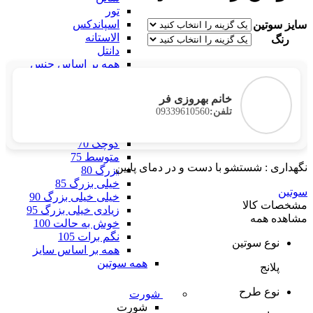
تور
اسپاندکس
سایز سوتین
الاستانه
رنگ
دانتل
همه بر اساس جنس
بر اساس سایز
بر اساس سایز
خانم بهروزی فر
فری سایز
09339610560
تلفن:
خیلی خیلی کوچک 60
خیلی کوچک 65
کوچک 70
متوسط 75
نگهداری : شستشو با دست و در دمای پایین
بزرگ 80
خیلی بزرگ 85
سوتین
خیلی خیلی بزرگ 90
مشخصات کالا
زیادی خیلی بزرگ 95
مشاهده همه
خوش به حالت 100
نگم برات 105
نوع سوتین
همه بر اساس سایز
همه سوتین
پلانج
نوع طرح
شورت
شورت