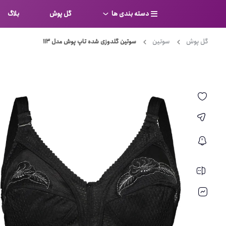
دسته بندی ها
گل پوش
بلاگ
گل پوش
سوتین
سوتین گلدوزی شده تاپ پوش مدل 113
سوتین
بر
کامل
شورت
نیم ت
ست لباس زیر
قفسه
لباس خواب
توری
بی بن
بادی
از جل
بیکینی
برالت
تراین
مایو
پلانج
کاستوم