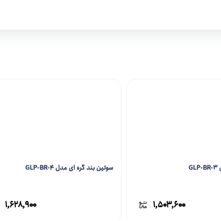
سوتین بند گره ای مدل GLP-BR-4
۱,۶۲۸,۹۰۰
۱,۵۰۳,۶۰۰