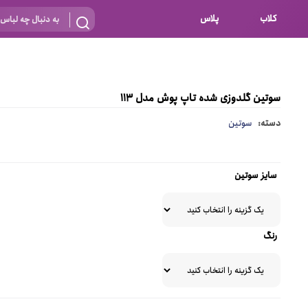
کلاب
پلاس
بارداری
 اساس نوع
شیردهی
سوتین گلدوزی شده تاپ پوش مدل 113
بر اساس جنس
نه
دسته:
سوتین
 ای
پنبه ای (نخی)
پلی استر
سایز سوتین
د
گیپور
و باز
الاستین
رنگ
پلی آمید
گل
نایلون
ساتن