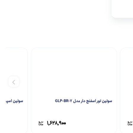
سوتین تور اسفنج دار مدل GLP-BR-7
سوتین اسپرت مدل R-5
۱,۶۲۸,۹۰۰