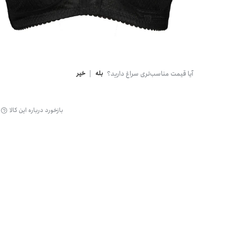
گن
آیا قیمت مناسب‌تری سراغ دارید؟
بله
|
خیر
بازخورد درباره این کالا