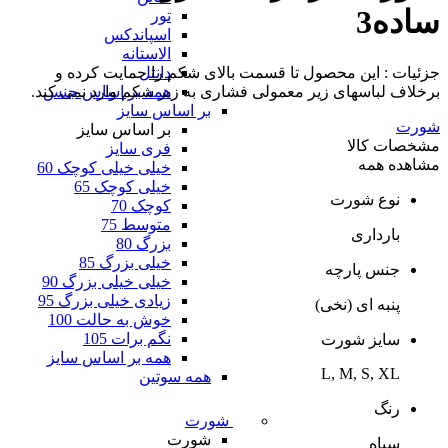
ساده3
تور
اسپاندکس
الاستانه
جزئیات : این محصول تا قسمت بالای شکم را حمایت کرده و
دانتل
برخلاف لباسهای زیر معمولی فشاری به زیر شکم وارد نمی کند.
همه بر اساس جنس
بر اساس سایز
شورت
بر اساس سایز
مشخصات کالا
فری سایز
مشاهده همه
خیلی خیلی کوچک 60
خیلی کوچک 65
نوع شورت
کوچک 70
متوسط 75
بارداری
بزرگ 80
خیلی بزرگ 85
جنس پارچه
خیلی خیلی بزرگ 90
زیادی خیلی بزرگ 95
پنبه ای (نخی)
خوش به حالت 100
نگم برات 105
سایز شورت
همه بر اساس سایز
L, M, S, XL
همه سوتین
رنگ
شورت
شورت
سیاه