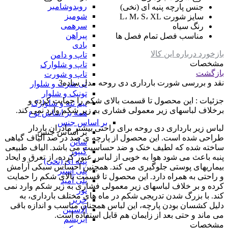
روبدوشامبر
جنس پارچه
پنبه ای (نخی)
شومیز
سایز شورت
L، M، S، XL
سرهمی
رنگ
سیاه
پیراهن
مناسب فصل
تمام فصل ها
بادی
بازخورد درباره این کالا
تاپ و دامن
مشخصات
تاپ و شلوارک
بازگشت
تاپ و شورت
نقد و بررسی
شورت بارداری دی روحه مدل ساده3
تی شرت و شلوار
تونیک و شلوار
جزئیات : این محصول تا قسمت بالای شکم را حمایت کرده و
نیم تنه و شلوارک
برخلاف لباسهای زیر معمولی فشاری به زیر شکم وارد نمی کند.
همه بر اساس نوع
بر اساس جنس
لباس زیر بارداری دی روحه برای راحتی بیشتر مادران باردار
بر اساس جنس
طراحی شده است. این محصول از پارچه ی صد در صد الیاف گیاهی
ساتن
ساخته شده که لطیف خنک و ضد حساسیت می باشد. الیاف طبیعی
گیپور
پنبه باعث می شود هوا به خوبی از لباس عبور کرده، از تعرق و ایحاد
پنبه ای (نخی)
بیماریهای پوستی جلوگیری می کند. همچنین احساس سبکی آرامش
پلی استر
و راحتی به همراه دارد. این محصول تا قسمت بالای شکم را حمایت
پلی آمید
کرده و بر خلاف لباسهای زیر معمولی فشاری به زیر شکم وارد نمی
تور
کند. با بزرگ شدن تدریجی شکم در ماه های مختلف بارداری، به
حریر
دلیل کشسان بودن پارچه، این لباس همچنان مناسب و اندازه باقی
الاستین
می ماند و حتی بعد از زایمان هم قابل استفاده است.
ابریشم
مشخصات