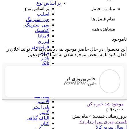
بر اساس نوع
بر اساس نوع
مناسب فصل
اسلیپ
تمام فصل ها
جی استرینگ
سی استرینگ
مشاهده همه
کلاسیک
لامبادا
ناموجود
لیزری
فرانسوی
این محصول در حال حاضر موجود نمی باشد، اما می توانیداعلان را
پروتز
فعال کنید تا به محض موجود شدن به شما اطلاع دهیم
پادار
تانگ
بارداری
همه بر اساس نوع
خانم بهروزی فر
بر اساس جنس
09339610560
تلفن:
بر اساس جنس
پنبه ای (نخی)
پلی آمید
الاستین
موجود شد خبرم کن
پلی استر
۹۰,۰۰۰
گیپور
بروزرسانی قیمت:
4 ماه پیش
الیاف گیاهی
قیمت بهتری سراغ دارید؟
کتان
ارسال سریع کالا
ویسکوز