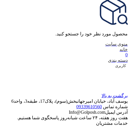
محصول مورد نظر خود را جستجو کنید.
منوی سایت
خانه
0
دسته بندی
کاربری
برگشت به بالا
یوسف آباد، خیابان امیرجهانبخش(سوم)، پلاک17، طبقه3، واحد6
شماره تماس
09339610560
آدرس ایمیل
Info@Golposh.com
هفت روز هفته، ۲۴ ساعت شبانه‌روز پاسخگوی شما هستیم.
خدمات مشتریان