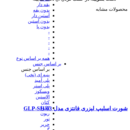
یقه دار
محصولات مشابه
بدون یقه
آستین دار
بدون آستین
بدون پا
-
-
-
-
-
همه بر اساس نوع
بر اساس جنس
بر اساس جنس
پنبه ای (نخی)
پلی آمید
پلی استر
ویسکوز
الاستین
کتان
لاکرا
شورت اسلیپ لیزری فانتزی مدل GLP-SH-63
ریون
تور
حریر
گیپور