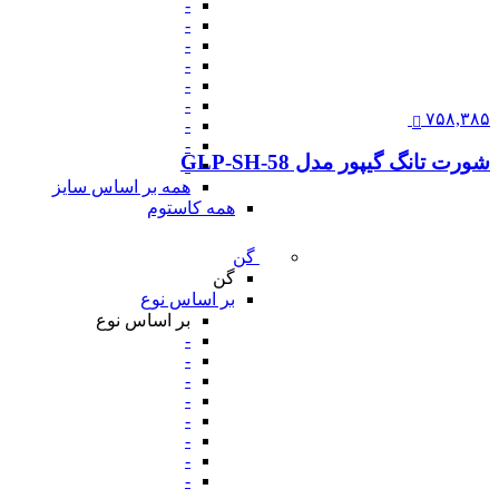
-
-
-
-
-
-
۷۵۸,۳۸۵
-
-
شورت تانگ گیپور مدل GLP-SH-58
-
همه بر اساس سایز
همه کاستوم
گن
گن
بر اساس نوع
بر اساس نوع
-
-
-
-
-
-
-
-