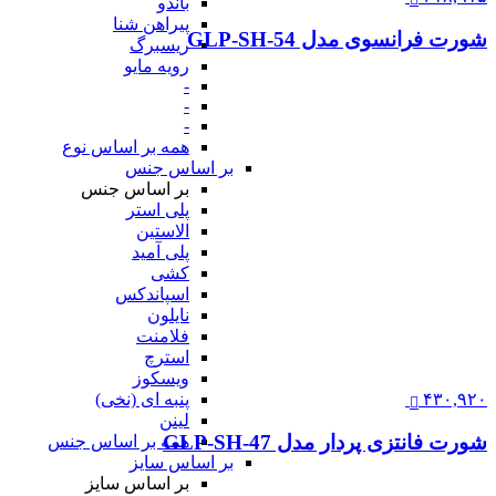
باندو
پیراهن شنا
شورت فرانسوی مدل GLP-SH-54
ریسبرگ
رویه مایو
-
-
-
همه بر اساس نوع
بر اساس جنس
بر اساس جنس
پلی استر
الاستین
پلی آمید
کشی
اسپاندکس
نایلون
فلامنت
استرچ
ویسکوز
۴۳۰,۹۲۰
پنبه ای (نخی)
لینن
شورت فانتزی پردار مدل GLP-SH-47
همه بر اساس جنس
بر اساس سایز
بر اساس سایز