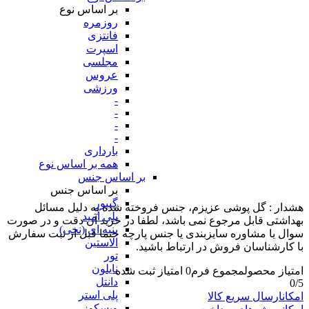
بر اساس نوع
روزمره
فانتزی
اسپرت
مجلسی
عروس
ورزشی
-
-
-
-
بارداری
همه بر اساس نوع
بر اساس جنس
بر اساس جنس
گیپور
هشدار : گل پوشی عزیزم، جنس فروخته شده به دلیل مسائل
پلی آمید
بهداشتی قابل مرجوع نمی باشد، لطفا در خرید آن دقت و در صورت
پنبه ای (نخی)
سوال یا مشاوره سایزبندی یا جنس پارچه حتما قبل از ثبت سفارش
الاستین
با کارشناسان فروش در ارتباط باشید.
تور
نایلون
امتیاز محصول
مجموع فرم
0
امتیاز ثبت شده
دانتل
0
/5
پلی استر
امکان
ارسال سریع کالا
ویسکوز