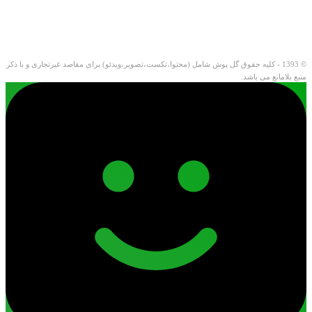
© 1393 - کلیه حقوق گل پوش شامل (محتوا،تکست،تصویر،ویدئو) برای مقاصد غیرتجاری و با ذکر
منبع بلامانع می باشد.