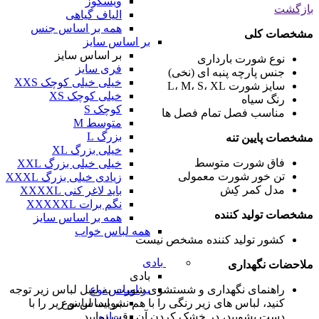
ویسکوز
بازگشت
الیاف گیاهی
همه بر اساس جنس
مشخصات کلی
بر اساس سایز
بر اساس سایز
نوع شورت
بارداری
فری سایز
جنس پارچه
پنبه ای (نخی)
خیلی خیلی کوچک XXS
سایز شورت
L، M، S، XL
خیلی کوچک XS
رنگ
سیاه
کوچک S
مناسب فصل
تمام فصل ها
متوسط M
بزرگ L
مشخصات پایین تنه
خیلی بزرگ XL
فاق شورت
متوسط
خیلی خیلی بزرگ XXL
تن خور شورت
معمولی
زیادی خیلی بزرگ XXXL
مدل کمر
کِش
باید لاغر کنی XXXXL
نگم برات XXXXXL
مشخصات تولید کننده
همه بر اساس سایز
همه لباس خواب
کشور تولید کننده
مشخص نیست
بادی
ملاحضات نگهداری
بادی
راهنمای نگهداری و شستشوی شورت
به لیبل لباس زیر توجه
بر اساس نوع
کنید، لباس های زیر رنگی را با هم نشویید، لباس زیر را با
بر اساس نوع
دست بشویید، در خشک کردن آن دقت نمایید.
ساده