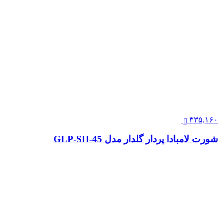
۳۳۵,۱۶۰
شورت لامبادا پردار گلدار مدل GLP-SH-45