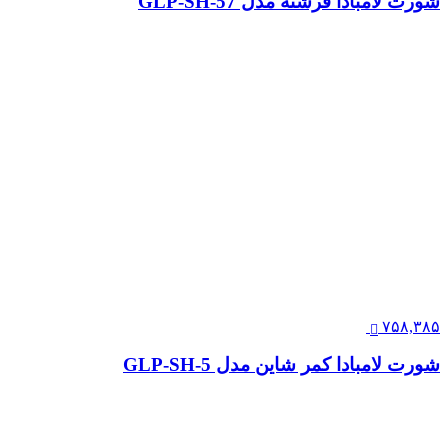
شورت لامبادا فرشته مدل GLP-SH-57
۷۵۸,۳۸۵
شورت لامبادا کمر شاین مدل GLP-SH-5