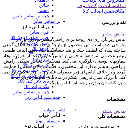
امکان
روش های پرداخت
ساتن
امکان
ضمانت بازگشت وجه
مخمل
امکان
تضمین اصالت کالا
همه بر اساس جنس
بر اساس سایز
نقد و بررسی
بر اساس سایز
فری سایز
نمایش بیشتر
خیلی خیلی کوچک 60
لباس زیر بارداری دی روحه برای راحتی بیشتر مادران باردار
خیلی کوچک 65
طراحی شده است. این محصول از پارچه ی صد در صد الیاف گیاهی
کوچک 70
ساخته شده که لطیف خنک و ضد حساسیت می باشد. الیاف طبیعی
متوسط 75
پنبه باعث می شود هوا به خوبی از لباس عبور کرده، از تعرق و ایحاد
بزرگ 80
بیماریهای پوستی جلوگیری می کند. همچنین احساس سبکی آرامش
خیلی بزرگ 85
و راحتی به همراه دارد. این محصول تا قسمت بالای شکم را حمایت
خیلی خیلی بزرگ 90
کرده و بر خلاف لباسهای زیر معمولی فشاری به زیر شکم وارد نمی
زیادی خیلی بزرگ 95
کند. با بزرگ شدن تدریجی شکم در ماه های مختلف بارداری، به
باید لاغر کنی 100
دلیل کشسان بودن پارچه، این لباس همچنا
نگم برات 105
...
همه بر اساس سایز
همه ست لباس زیر
مشخصات
لباس خواب
نمایش بیشتر
لباس خواب
مشخصات کلی
بر اساس نوع
بر اساس نوع
نوع شورت
بارداری