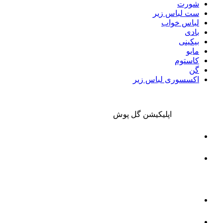
شورت
ست لباس زیر
لباس خواب
بادی
بیکینی
مایو
کاستوم
گن
اکسسوری لباس زیر
اپلیکیشن گل پوش