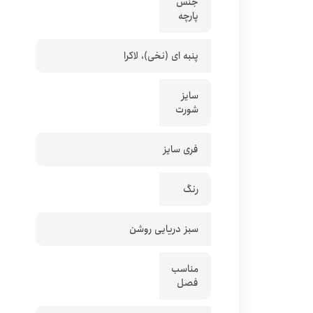
جنس
پارچه
پنبه ای (نخی)، لاکرا
سایز
شورت
فری سایز
رنگ
سبز دریایی روشن
مناسب
فصل