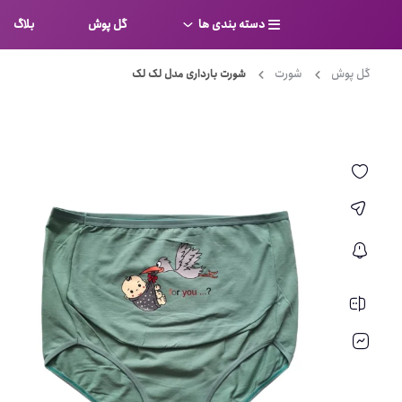
دسته بندی ها
گل پوش
بلاگ
گل پوش
شورت
شورت بارداری مدل لک لک
سوتین
بر
کامل
شورت
نیم ت
ست لباس زیر
قفسه
لباس خواب
توری
بی بن
بادی
از جل
بیکینی
برالت
تراین
مایو
پلانج
کاستوم