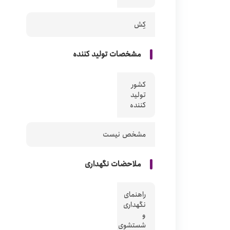
کِش
مشخصات تولید کننده
کشور
تولید
کننده
مشخص نیست
ملاحضات نگهداری
راهنمای
نگهداری
و
شستشوی