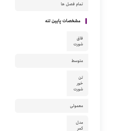
تمام فصل ها
مشخصات پایین تنه
فاق
شورت
متوسط
تن
خور
شورت
معمولی
مدل
کمر