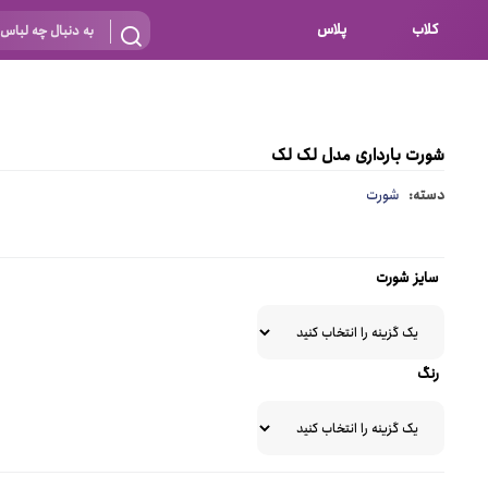
کلاب
پلاس
بارداری
 اساس نوع
شیردهی
شورت بارداری مدل لک لک
بر اساس جنس
نه
دسته:
شورت
 ای
پنبه ای (نخی)
پلی استر
سایز شورت
د
گیپور
و باز
الاستین
رنگ
پلی آمید
گل
نایلون
ساتن