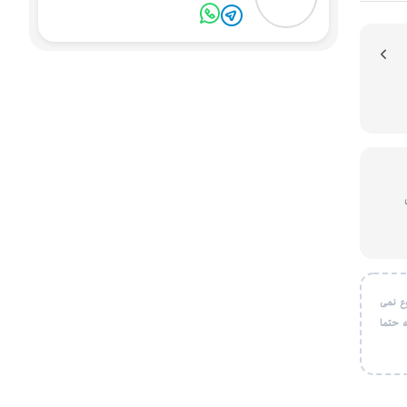
یون
ع نمی
 حتما