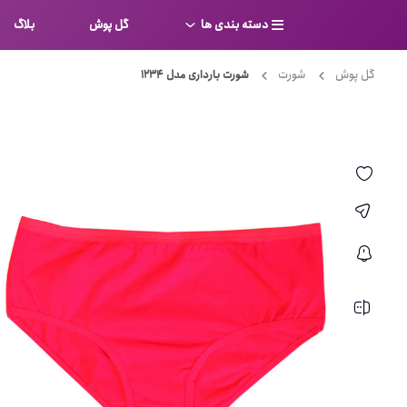
دسته بندی ها
گل پوش
بلاگ
گل پوش
شورت
شورت بارداری مدل 1234
سوتین
بر
کامل
شورت
نیم ت
ست لباس زیر
قفسه
لباس خواب
توری
بی بن
بادی
از جل
بیکینی
برالت
تراین
مایو
پلانج
کاستوم