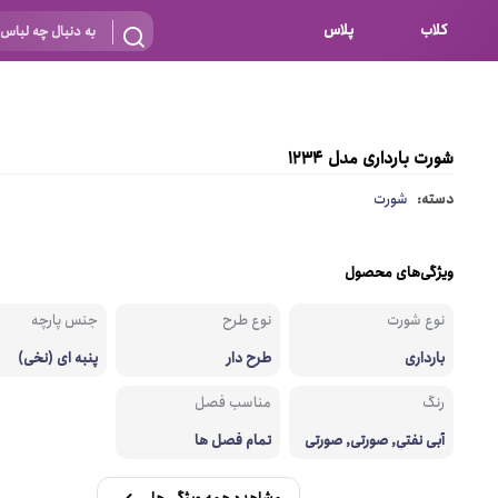
کلاب
پلاس
بارداری
 اساس نوع
شیردهی
شورت بارداری مدل 1234
بر اساس جنس
نه
دسته:
شورت
 ای
پنبه ای (نخی)
پلی استر
ویژگی‌های محصول
د
گیپور
نوع شورت
نوع طرح
جنس پارچه
و باز
الاستین
بارداری
طرح دار
پنبه ای (نخی)
پلی آمید
رنگ
مناسب فصل
گل
نایلون
آبی نفتی, صورتی, صورتی
تمام فصل ها
پررنگ, قرمز, کرم, نارنجی
ساتن