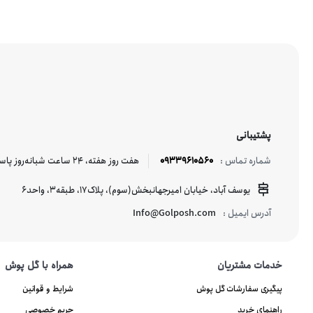
پشتیبانی
09339610560
هفت روز هفته، ۲۴ ساعت شبانه‌روز پاسخگوی شما هستیم.
شماره تماس :
یوسف آباد، خیابان امیرجهانبخش(سوم)، پلاک17، طبقه3، واحد6
Info@Golposh.com
آدرس ایمیل :
خدمات مشتریان
همراه با گل پوش
پیگیری سفارشات گل پوش
شرایط و قوانین
راهنمای خرید
حریم خصوصی