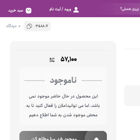
ورود / ثبت نام
سبد خرید
0 دیدگاه
3588-Y
تور
بزرگ 80
اسپاندکس
خیلی بزرگ 85
الاستانه
خیلی خیلی بزرگ 90
۵۷,۱۰۰
دانتل
زیادی خیلی بزرگ 95
خوش به حالت 100
بر اساس سایز
ناموجود
نگم برات 105
فری سایز
این محصول در حال حاضر موجود نمی
خیلی خیلی کوچک 60
باشد، اما می توانیداعلان را فعال کنید تا به
خیلی کوچک 65
محض موجود شدن به شما اطلاع دهیم
کوچک 70
متوسط 75
موجود شد مرا مطلع کن