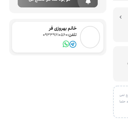
خانم بهروزی فر
تلفن:
09339610560
یون
ع نمی
 حتما