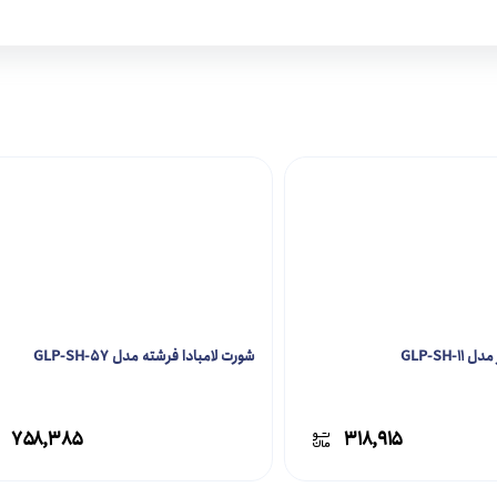
GLP-SH-
شورت لامبادا فرشته مدل GLP-SH-57
۷۵۸,۳۸۵
۳۱۸,۹۱۵