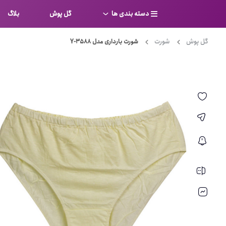
دسته بندی ها
گل پوش
بلاگ
گل پوش
شورت
شورت بارداری مدل 3588-Y
سوتین
بر
کامل
شورت
نیم ت
ست لباس زیر
قفسه
لباس خواب
توری
بی بن
بادی
از جل
بیکینی
برالت
تراین
مایو
پلانج
کاستوم