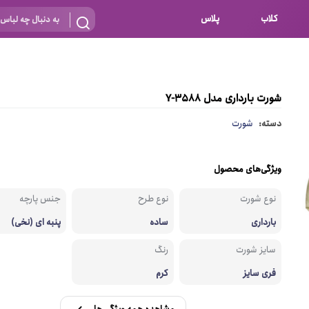
کلاب
پلاس
بارداری
 اساس نوع
شیردهی
شورت بارداری مدل 3588-Y
بر اساس جنس
نه
دسته:
شورت
 ای
پنبه ای (نخی)
پلی استر
ویژگی‌های محصول
د
گیپور
نوع شورت
نوع طرح
جنس پارچه
و باز
الاستین
بارداری
ساده
پنبه ای (نخی)
پلی آمید
سایز شورت
رنگ
گل
نایلون
فری سایز
کرم
ساتن