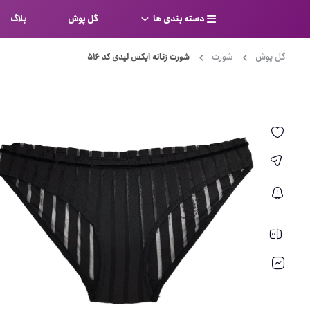
دسته بندی ها
گل پوش
بلاگ
گل پوش
شورت
شورت زنانه ایکس لیدی کد 516
سوتین
بر
کامل
شورت
نیم ت
ست لباس زیر
قفسه
لباس خواب
توری
بی بن
بادی
از جل
بیکینی
برالت
تراین
مایو
پلانج
کاستوم