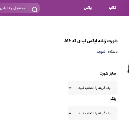
کلاب
پلاس
بارداری
 اساس نوع
شیردهی
شورت زنانه ایکس لیدی کد 516
بر اساس جنس
نه
دسته:
شورت
 ای
پنبه ای (نخی)
پلی استر
سایز شورت
د
گیپور
و باز
الاستین
رنگ
پلی آمید
گل
نایلون
ساتن