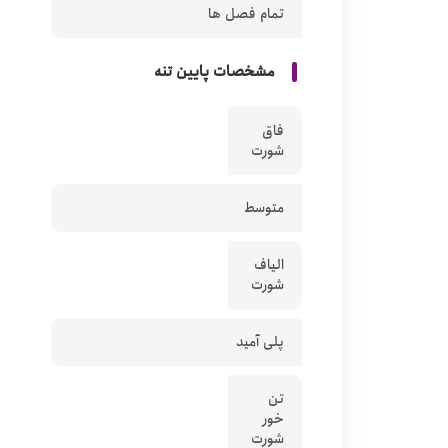
تمام فصل ها
مشخصات پایین تنه
فاق
شورت
متوسط
الیاف
شورت
پلی آمید
تن
خور
شورت