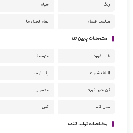
رنگ
سیاه
مناسب فصل
تمام فصل ها
مشخصات پایین تنه
فاق شورت
متوسط
الیاف شورت
پلی آمید
تن خور شورت
معمولی
مدل کمر
کِش
مشخصات تولید کننده