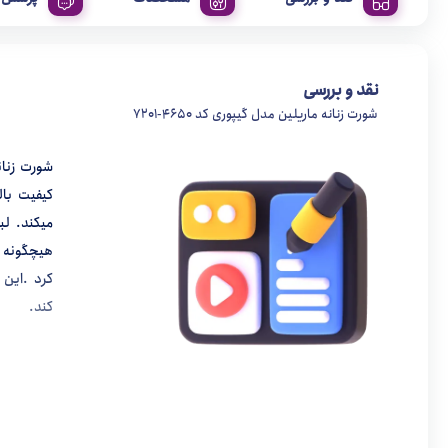
نقد و بررسی
شورت زنانه ماریلین مدل گیپوری کد 4650-7201
شورت زنان
کیفیت بال
میکند. ل
هیچگونه 
کرد .این
کند.