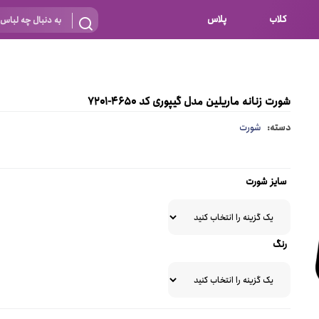
کلاب
پلاس
بارداری
 اساس نوع
شیردهی
شورت زنانه ماریلین مدل گیپوری کد 4650-7201
بر اساس جنس
نه
دسته:
شورت
 ای
پنبه ای (نخی)
پلی استر
سایز شورت
د
گیپور
و باز
الاستین
رنگ
پلی آمید
گل
نایلون
ساتن