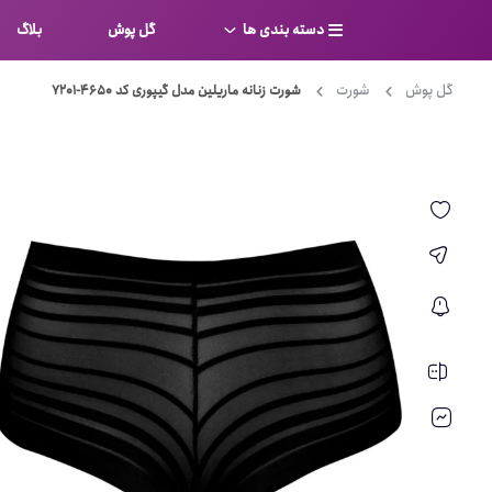
دسته بندی ها
گل پوش
بلاگ
گل پوش
شورت
شورت زنانه ماریلین مدل گیپوری کد 4650-7201
سوتین
بر
کامل
شورت
نیم ت
ست لباس زیر
قفسه
لباس خواب
توری
بی بن
بادی
از جل
بیکینی
برالت
تراین
مایو
پلانج
کاستوم