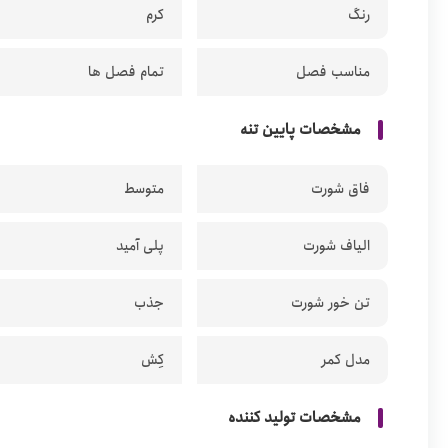
رنگ
کرم
مناسب فصل
تمام فصل ها
مشخصات پایین تنه
فاق شورت
متوسط
الیاف شورت
پلی آمید
تن خور شورت
جذب
مدل کمر
کِش
مشخصات تولید کننده