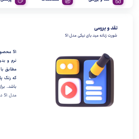
نقد و بررسی
شورت زنانه مید بای نیکی مدل S1
نرم و بد
مطابق با 
که رنک پا
باشد. برا
مدل S1 درج شده است .