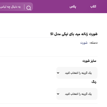
کلاب
پلاس
بارداری
 اساس نوع
شیردهی
شورت زنانه مید بای نیکی مدل S1
بر اساس جنس
نه
دسته:
شورت
 ای
پنبه ای (نخی)
پلی استر
سایز شورت
د
گیپور
و باز
الاستین
رنگ
پلی آمید
گل
نایلون
ساتن