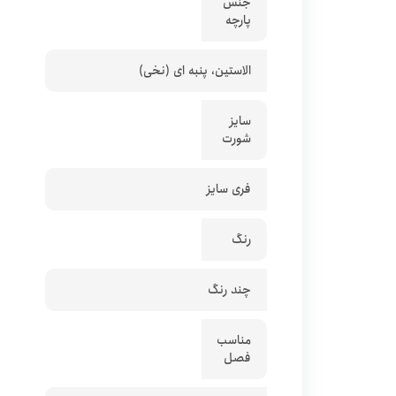
جنس
پارچه
الاستین، پنبه ای (نخی)
سایز
شورت
فری سایز
رنگ
چند رنگ
مناسب
فصل