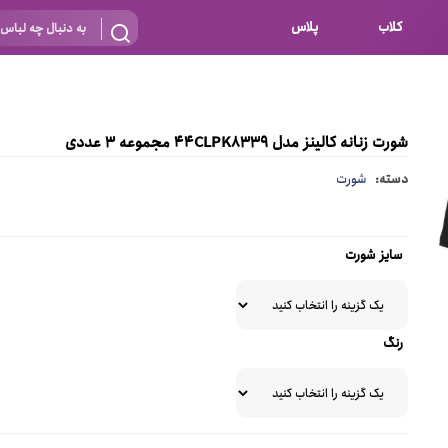
کلاب
پلاس
بارداری
 اساس نوع
شیردهی
شورت زنانه کالینز مدل 44CLPK8339 مجموعه 3 عددی
بر اساس جنس
نه
دسته:
شورت
 ای
پنبه ای (نخی)
پلی استر
سایز شورت
د
گیپور
و باز
الاستین
رنگ
پلی آمید
گل
نایلون
ساتن