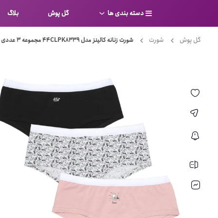
دسته بندی ها
گل پوش
بلاگ
گل پوش
شورت
شورت زنانه کالینز مدل 44CLPK8339 مجموعه 3 عددی
سوتین
بر
کامل
شورت
نیم ت
ست لباس زیر
قفسه
لباس خواب
توری
بی بن
بادی
از جل
بیکینی
برالت
تراین
مایو
پلانج
کاستوم