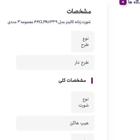
گاه ها
مشخصات
شورت زنانه کالینز مدل 44CLPK8339 مجموعه 3 عددی
نوع
طرح
طرح دار
مشخصات کلی
نوع
شورت
هیپ هاگرز