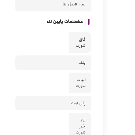
تمام فصل ها
مشخصات پایین تنه
فاق
شورت
بلند
الیاف
شورت
پلی آمید
تن
خور
شورت