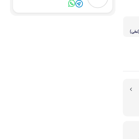
(نخی)
یون