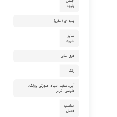
جنس
پارچه
پنبه ای (نخی)
سایز
شورت
فری سایز
رنگ
آبی، سفید، سیاه، صورتی پررنگ،
طوسی، قرمز
مناسب
فصل