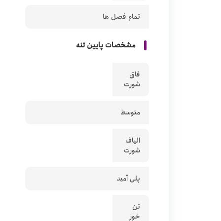
تمام فصل ها
مشخصات پایین تنه
فاق
شورت
متوسط
الیاف
شورت
پلی آمید
تن
خور