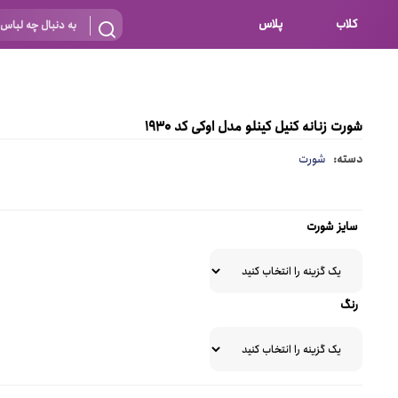
کلاب
پلاس
بارداری
 اساس نوع
شیردهی
شورت زنانه کنیل کینلو مدل اوکی کد 1930
بر اساس جنس
نه
دسته:
شورت
 ای
پنبه ای (نخی)
پلی استر
سایز شورت
د
گیپور
و باز
الاستین
رنگ
پلی آمید
گل
نایلون
ساتن