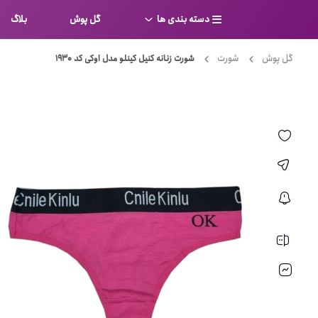
دسته بندی ها
گل پوش
بلاگ
گل پوش
شورت
شورت زنانه کنیل کینلو مدل اوکی کد 1930
سوتین
بر
کامل
شورت
نیم ت
ست لباس زیر
قفسه
لباس خواب
توری
بی بن
بادی
از جل
بیکینی
برالت
تراین
مایو
پلانج
کاستوم