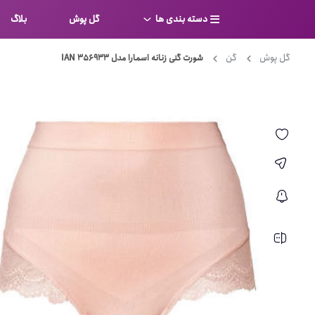
دسته بندی ها
گل پوش
بلاگ
گل پوش
گن
شورت گنی زنانه اسمارا مدل IAN 356933
سوتین
بر
کامل
شورت
نیم ت
ست لباس زیر
قفسه
لباس خواب
توری
بی بن
بادی
از جل
بیکینی
برالت
تراین
مایو
پلانج
کاستوم