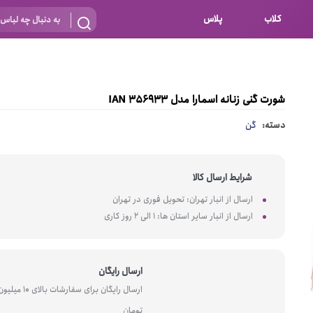
کلاب
پلاس
بارداری
 اساس نوع
شیردهی
شورت گنی زنانه اسمارا مدل IAN 356933
بر اساس جنس
نه
دسته:
گن
 ای
پنبه ای (نخی)
پلی استر
شرایط ارسال کالا
د
گیپور
ارسال از انبار تهران: تحویل فوری در تهران
و باز
الاستین
ارسال از انبار سایر استان ها: 1 الی 2 روز کاری
پلی آمید
گل
نایلون
ارسال رایگان
ساتن
ارسال رایگان برای سفارشات بالای 10 میل
تومان