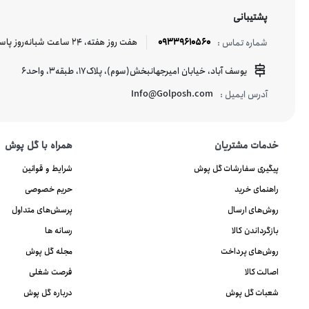
پشتیبانی
09339610560
هفت روز هفته، ۲۴ ساعت شبانه‌روز پاسخگوی شما هستیم.
شماره تماس :
یوسف آباد، خیابان امیرجهانبخش(سوم)، پلاک17، طبقه3، واحد6
Info@Golposh.com
آدرس ایمیل :
خدمات مشتریان
همراه با گل پوش
پیگیری سفارشات گل پوش
شرایط و قوانین
راهنمای خرید
حریم خصوصی
روش‌های ارسال
پرسش‌های متداول
بازگرداندن کالا
رسانه ها
روش‌های پرداخت
مجله گل پوش
اصالت کالا
فرصت شغلی
شعبات گل پوش
درباره گل پوش