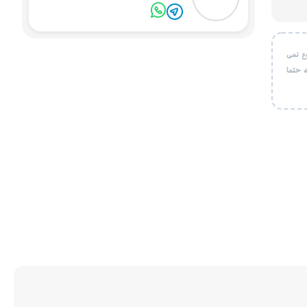
ع نمی
 حتما