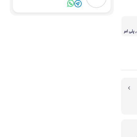
, پلی اس
یون