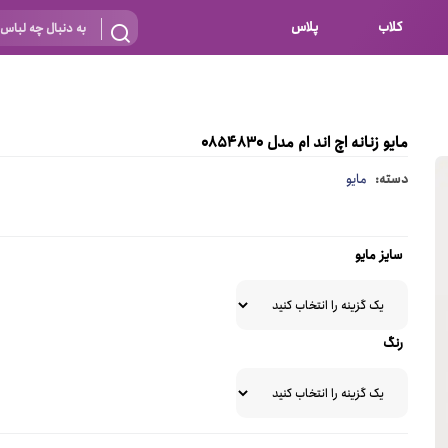
کلاب
پلاس
بارداری
 اساس نوع
شیردهی
مایو زنانه اچ اند ام مدل 0854830
بر اساس جنس
نه
دسته:
مایو
 ای
پنبه ای (نخی)
پلی استر
سایز مایو
د
گیپور
و باز
الاستین
رنگ
پلی آمید
گل
نایلون
ساتن