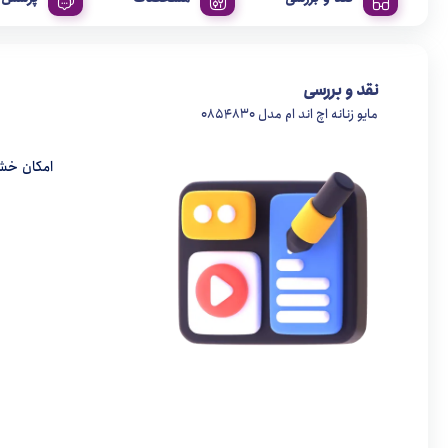
نقد و بررسی
مایو زنانه اچ اند ام مدل 0854830
امکان خش