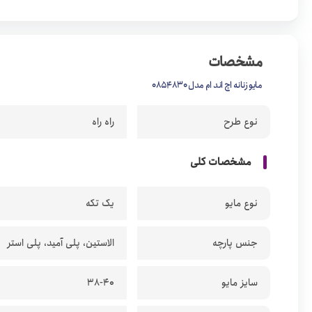
مشخصات
مایو زنانه اچ اند ام مدل 0854830
نوع طرح
راه راه
مشخصات کلی
نوع مایو
یک تکه
جنس پارچه
الاستین، پلی آمید، پلی استر
سایز مایو
38-40