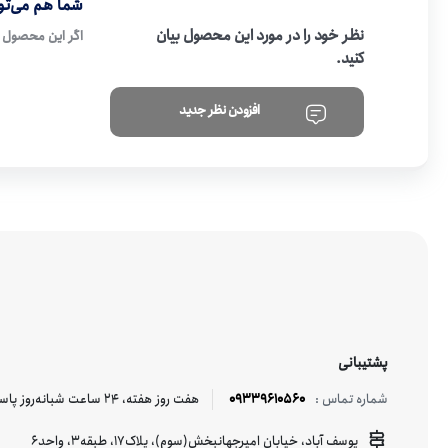
شما هم می‌توا
نظر خود را در مورد این محصول بیان
اگر این محصول ر
کنید.
افزودن نظر جدید
پشتیبانی
09339610560
هفت روز هفته، ۲۴ ساعت شبانه‌روز پاسخگوی شما هستیم.
شماره تماس :
یوسف آباد، خیابان امیرجهانبخش(سوم)، پلاک17، طبقه3، واحد6