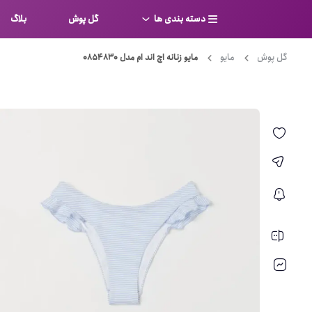
دسته بندی ها
گل پوش
بلاگ
گل پوش
مایو
مایو زنانه اچ اند ام مدل 0854830
سوتین
بر
کامل
شورت
نیم ت
ست لباس زیر
قفسه
لباس خواب
توری
بی بن
بادی
از جل
بیکینی
برالت
تراین
مایو
پلانج
کاستوم