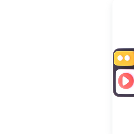
امکان
خشک
شدن
سریع،
فرم
دهی
به
بدن،
قابلیت
گردش
هوا،