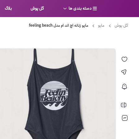
دسته بندی ها
گل پوش
بلاگ
گل پوش
مایو
مایو زنانه اچ اند ام مدل feeling beach
سوتین
بر
کامل
شورت
نیم ت
ست لباس زیر
قفسه
لباس خواب
توری
بی بن
بادی
از جل
بیکینی
برالت
تراین
مایو
پلانج
کاستوم