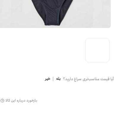
گن
آیا قیمت مناسب‌تری سراغ دارید؟
بله
|
خیر
بازخورد درباره این کالا