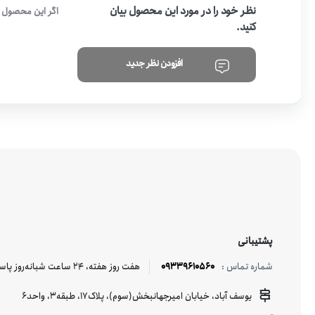
نظر خود را در مورد این محصول بیان
اگر این محصول ر
کنید.
افزودن نظر جدید
پشتیبانی
09339610560
هفت روز هفته، ۲۴ ساعت شبانه‌روز پاسخگوی شما هستیم.
شماره تماس :
یوسف آباد، خیابان امیرجهانبخش(سوم)، پلاک17، طبقه3، واحد6