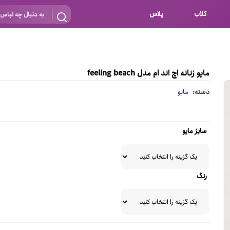
کلاب
پلاس
بارداری
 اساس نوع
شیردهی
مایو زنانه اچ اند ام مدل feeling beach
بر اساس جنس
نه
دسته:
مایو
 ای
پنبه ای (نخی)
پلی استر
سایز مایو
د
گیپور
و باز
الاستین
رنگ
پلی آمید
گل
نایلون
ساتن