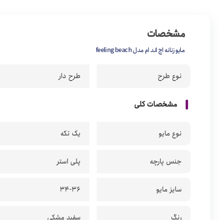
مشخصات
مایو زنانه اچ اند ام مدل feeling beach
نوع طرح
طرح دار
مشخصات کلی
نوع مایو
یک تکه
جنس پارچه
پلی استر
سایز مایو
34-36
رنگ
سفید مشکی