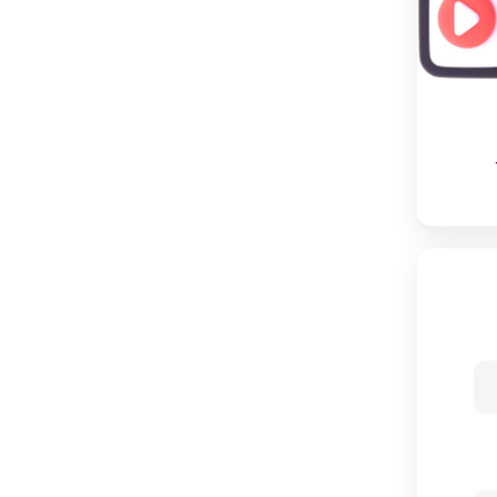
فرم
دهی
به
بدن،
قابلیت
گردش
هوا،
انعطاف
پذیر