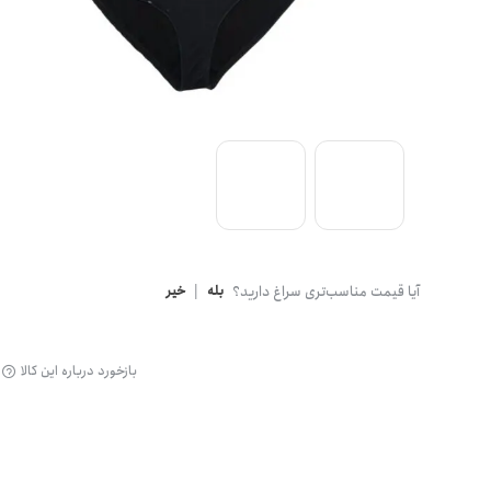
گن
آیا قیمت مناسب‌تری سراغ دارید؟
بله
|
خیر
بازخورد درباره این کالا