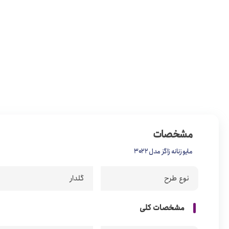
مشخصات
مایو زنانه زاگز مدل 3022
نوع طرح
گلدار
مشخصات کلی