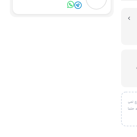
یون
ع نمی
 حتما