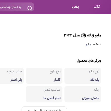
کلاب
پلاس
بارداری
 اساس نوع
شیردهی
مایو زنانه زاگز مدل 3022
بر اساس جنس
نه
دسته:
مایو
 ای
پنبه ای (نخی)
پلی استر
ویژگی‌های محصول
د
گیپور
نوع مایو
نوع طرح
جنس پارچه
و باز
الاستین
یک تکه
گلدار
پلی استر
پلی آمید
رنگ
مناسب فصل
گل
نایلون
مشکی صورتی
تمام فصل ها
ساتن