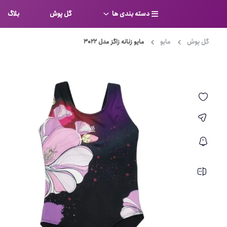
دسته بندی ها
گل پوش
بلاگ
گل پوش
مایو
مایو زنانه زاگز مدل 3022
سوتین
بر
کامل
شورت
نیم ت
ست لباس زیر
قفسه
لباس خواب
توری
بی بن
بادی
از جل
بیکینی
برالت
تراین
مایو
پلانج
کاستوم