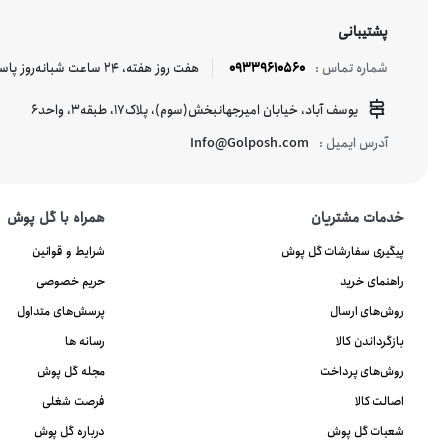
پشتیبانی
09339610560
هفت روز هفته، ۲۴ ساعت شبانه‌روز پاسخگوی شما هستیم.
شماره تماس :
یوسف آباد، خیابان امیرجهانبخش(سوم)، پلاک17، طبقه3، واحد6
Info@Golposh.com
آدرس ایمیل :
خدمات مشتریان
همراه با گل پوش
پیگیری سفارشات گل پوش
شرایط و قوانین
راهنمای خرید
حریم خصوصی
روش‌های ارسال
پرسش‌های متداول
بازگرداندن کالا
رسانه ها
روش‌های پرداخت
مجله گل پوش
اصالت کالا
فرصت شغلی
شعبات گل پوش
درباره گل پوش