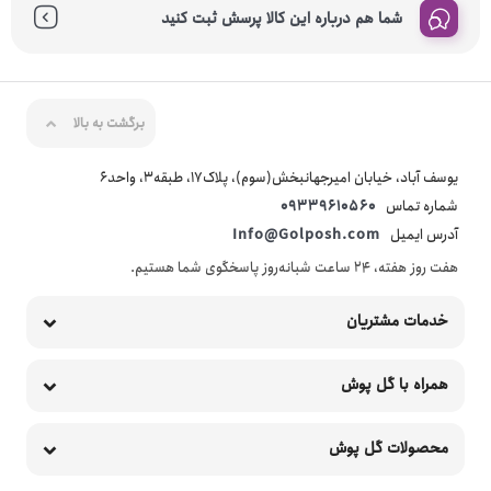
شما هم درباره این کالا پرسش ثبت کنید
برگشت به بالا
یوسف آباد، خیابان امیرجهانبخش(سوم)، پلاک17، طبقه3، واحد6
شماره تماس
09339610560
آدرس ایمیل
Info@Golposh.com
هفت روز هفته، ۲۴ ساعت شبانه‌روز پاسخگوی شما هستیم.
خدمات مشتریان
همراه با گل پوش
محصولات گل پوش