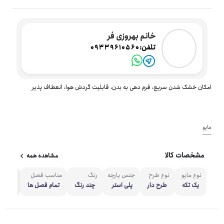
خانم بهروزی فر
تلفن:
09339610560
امکان خشک شدن سریع، فرم دهی به بدن، قابلیت گردش هوا، انعطاف پذیر
مایو
مشخصات کالا
مشاهده همه
نوع مایو
نوع طرح
جنس پارچه
رنگ
مناسب فصل
مشاهده
یک تکه
طرح دار
پلی استر
چند رنگ
تمام فصل ها