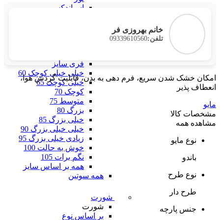
اسپاندکس
الاستانه
دانتل
خانم بهروزی فر
همه بر اساس جنس
09339610560
تلفن:
بر اساس سایز
بر اساس سایز
فری سایز
خیلی خیلی کوچک 60
امکان خشک شدن سریع، فرم دهی به بدن، قابلیت گردش هوا،
خیلی کوچک 65
انعطاف پذیر
کوچک 70
متوسط 75
مایو
بزرگ 80
مشخصات کالا
خیلی بزرگ 85
مشاهده همه
خیلی خیلی بزرگ 90
زیادی خیلی بزرگ 95
نوع مایو
خوش به حالت 100
نگم برات 105
باندو
همه بر اساس سایز
نوع طرح
همه سوتین
طرح دار
شورت
شورت
جنس پارچه
بر اساس نوع