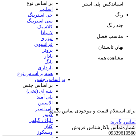
بر اساس نوع
اسپاندکس, پلی استر
اسلیپ
رنگ
جی استرینگ
سی استرینگ
چند رنگ
کلاسیک
لامبادا
مناسب فصل
لیزری
فرانسوی
بهار, تابستان
پروتز
پادار
مشاهده همه
تانگ
بارداری
همه بر اساس نوع
بر اساس جنس
بر اساس جنس
پنبه ای (نخی)
پلی آمید
الاستین
پلی استر
برای استعلام قیمت و موجودی تماس بگیرید
گیپور
الیاف گیاهی
تماس بگیرید
کتان
شماره‌تماس‌ با‌کارشناس فروش
ویسکوز
09339610560
تور