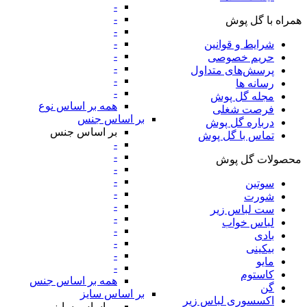
-
-
همراه با گل پوش
-
-
شرایط و قوانین
-
حریم خصوصی
-
پرسش‌های متداول
-
رسانه ها
-
مجله گل پوش
همه بر اساس نوع
فرصت شغلی
بر اساس جنس
درباره گل پوش
بر اساس جنس
تماس با گل پوش
-
-
محصولات گل پوش
-
-
سوتین
-
شورت
-
ست لباس زیر
-
لباس خواب
-
بادی
-
بیکینی
-
مایو
-
کاستوم
همه بر اساس جنس
گن
بر اساس سایز
اکسسوری لباس زیر
بر اساس سایز