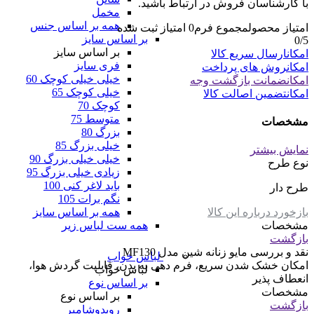
با کارشناسان فروش در ارتباط باشید.
مخمل
همه بر اساس جنس
امتیاز محصول
مجموع فرم
0
امتیاز ثبت شده
بر اساس سایز
0
/5
بر اساس سایز
امکان
ارسال سریع کالا
فری سایز
امکان
روش های پرداخت
خیلی خیلی کوچک 60
امکان
ضمانت بازگشت وجه
خیلی کوچک 65
امکان
تضمین اصالت کالا
کوچک 70
متوسط 75
مشخصات
بزرگ 80
خیلی بزرگ 85
نمایش بیشتر
خیلی خیلی بزرگ 90
نوع طرح
زیادی خیلی بزرگ 95
باید لاغر کنی 100
طرح دار
نگم برات 105
همه بر اساس سایز
بازخورد درباره این کالا
همه ست لباس زیر
مشخصات
بازگشت
نقد و بررسی
مایو زنانه شین مدل MF130
لباس خواب
امکان خشک شدن سریع، فرم دهی به بدن، قابلیت گردش هوا،
لباس خواب
انعطاف پذیر
بر اساس نوع
مشخصات
بر اساس نوع
بازگشت
روبدوشامبر