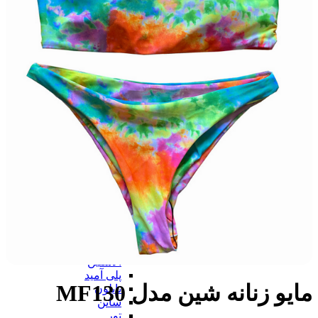
بر اساس نوع
بر اساس نوع
کامل
نیم تنه
قفسه ای
توری
بی بند
از جلو باز
برالت
تراینگل
پلانج
بارداری
شیردهی
همه بر اساس نوع
بر اساس جنس
بر اساس جنس
پنبه ای (نخی)
پلی استر
گیپور
الاستین
پلی آمید
مایو زنانه شین مدل MF130
نایلون
ساتن
تور