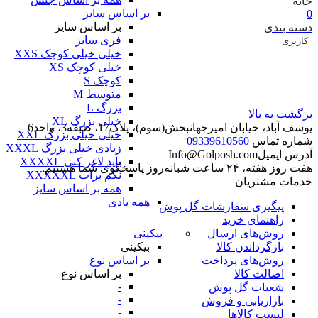
خانه
بر اساس سایز
0
بر اساس سایز
دسته بندی
فری سایز
کاربری
خیلی خیلی کوچک XXS
خیلی کوچک XS
کوچک S
متوسط M
بزرگ L
برگشت به بالا
خیلی بزرگ XL
یوسف آباد، خیابان امیرجهانبخش(سوم)، پلاک17، طبقه3، واحد6
خیلی خیلی بزرگ XXL
شماره تماس
09339610560
زیادی خیلی بزرگ XXXL
آدرس ایمیل
Info@Golposh.com
باید لاغر کنی XXXXL
هفت روز هفته، ۲۴ ساعت شبانه‌روز پاسخگوی شما هستیم.
نگم برات XXXXXL
خدمات مشتریان
همه بر اساس سایز
همه بادی
پیگیری سفارشات گل پوش
راهنمای خرید
بیکینی
روش‌های ارسال
بیکینی
بازگرداندن کالا
بر اساس نوع
روش‌های پرداخت
بر اساس نوع
اصالت کالا
-
شعبات گل پوش
-
بازاریابی و فروش
-
لیست کالاها