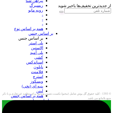
پیراهن شنا
ریسبرگ
از جدیدترین تخفیف‌ها باخبر شوید
رویه مایو
-
-
-
همه بر اساس نوع
بر اساس جنس
بر اساس جنس
پلی استر
الاستین
پلی آمید
کشی
اسپاندکس
نایلون
فلامنت
استرچ
ویسکوز
پنبه ای (نخی)
لینن
© 1393 - کلیه حقوق گل پوش شامل (محتوا،تکست،تصویر،ویدئو) برای مقاصد غیرتجاری و با ذکر
همه بر اساس جنس
منبع بلامانع می باشد.
بر اساس سایز
بر اساس سایز
فری سایز