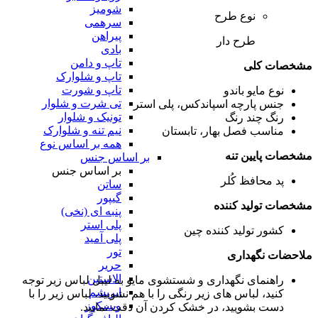
شومیز
نوع طرح
سرهمی
پیراهن
طرح دار
بادی
تاپ و دامن
مشخصات کلی
تاپ و شلوارک
تاپ و شورت
نوع مایو
باندو
تی شرت و شلوار
جنس پارچه
اسپاندکس، پلی استر
تونیک و شلوار
رنگ
چند رنگ
نیم تنه و شلوارک
مناسب فصل
بهار، تابستان
همه بر اساس نوع
مشخصات پایین تنه
بر اساس جنس
بر اساس جنس
پد محافظ کُلر
ساتن
گیپور
مشخصات تولید کننده
پنبه ای (نخی)
پلی استر
کشور تولید کننده
چین
پلی آمید
تور
ملاحضات نگهداری
حریر
الاستین
راهنمای نگهداری و شستشوی مایو
به لیبل لباس زیر توجه
ابریشم
کنید، لباس های زیر رنگی را با هم نشویید، لباس زیر را با
ویسکوز
دست بشویید، در خشک کردن آن دقت نمایید.