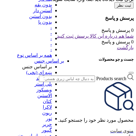
بدون یقه
ثبت نظر
آستین دار
بدون آستین
پرسش و پاسخ
بدون پا
-
0 پرسش و پاسخ
-
شما هم درباره این کالا پرسش ثبت کنید
-
0 پرسش و پاسخ
-
بازگشت
-
همه بر اساس نوع
جست و جو محصولات
بر اساس جنس
بر اساس جنس
پنبه ای (نخی)
پلی آمید
Products search
پلی استر
ویسکوز
الاستین
کتان
لاکرا
ریون
تور
محصول مورد نظر خود را جستجو کنید.
حریر
گیپور
منوی سایت
همه بر اساس جنس