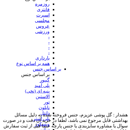
روزمره
فانتزی
اسپرت
مجلسی
عروس
ورزشی
-
-
-
-
بارداری
همه بر اساس نوع
بر اساس جنس
بر اساس جنس
گیپور
پلی آمید
پنبه ای (نخی)
الاستین
تور
نایلون
دانتل
هشدار : گل پوشی عزیزم، جنس فروخته شده به دلیل مسائل
پلی استر
بهداشتی قابل مرجوع نمی باشد، لطفا در خرید آن دقت و در صورت
ویسکوز
سوال یا مشاوره سایزبندی یا جنس پارچه حتما قبل از ثبت سفارش
ساتن