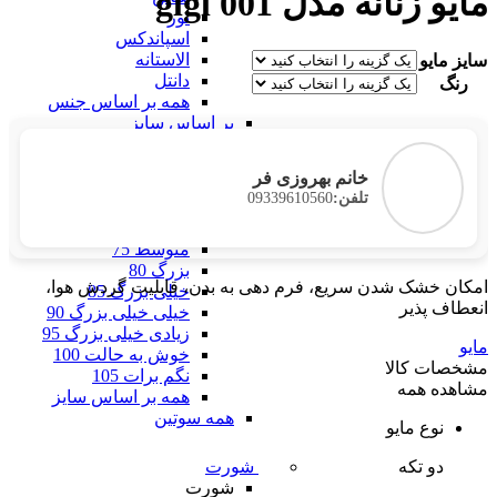
مایو زنانه مدل glgl 001
تور
اسپاندکس
الاستانه
سایز مایو
دانتل
رنگ
همه بر اساس جنس
بر اساس سایز
بر اساس سایز
فری سایز
خانم بهروزی فر
خیلی خیلی کوچک 60
09339610560
تلفن:
خیلی کوچک 65
کوچک 70
متوسط 75
بزرگ 80
امکان خشک شدن سریع، فرم دهی به بدن، قابلیت گردش هوا،
خیلی بزرگ 85
انعطاف پذیر
خیلی خیلی بزرگ 90
زیادی خیلی بزرگ 95
مایو
خوش به حالت 100
مشخصات کالا
نگم برات 105
مشاهده همه
همه بر اساس سایز
همه سوتین
نوع مایو
دو تکه
شورت
شورت