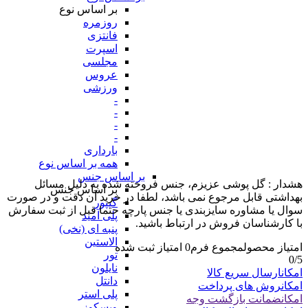
بر اساس نوع
روزمره
فانتزی
اسپرت
مجلسی
عروس
ورزشی
-
-
-
-
بارداری
همه بر اساس نوع
بر اساس جنس
هشدار : گل پوشی عزیزم، جنس فروخته شده به دلیل مسائل
بر اساس جنس
بهداشتی قابل مرجوع نمی باشد، لطفا در خرید آن دقت و در صورت
گیپور
سوال یا مشاوره سایزبندی یا جنس پارچه حتما قبل از ثبت سفارش
پلی آمید
با کارشناسان فروش در ارتباط باشید.
پنبه ای (نخی)
الاستین
امتیاز محصول
مجموع فرم
0
امتیاز ثبت شده
تور
0
/5
نایلون
امکان
ارسال سریع کالا
دانتل
امکان
روش های پرداخت
پلی استر
امکان
ضمانت بازگشت وجه
ویسکوز