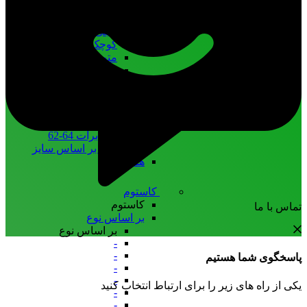
فری سایز
خیلی خیلی کوچک 28-26
خیلی کوچک 32-30
کوچک 36-34
متوسط 40-38
بزرگ 44-42
خیلی بزرگ 48-46
خیلی خیلی بزرگ 52-50
زیادی خیلی بزرگ 56-54
باید لاغر کنی 60-58
نگم برات 64-62
همه بر اساس سایز
همه مایو
کاستوم
کاستوم
تماس با ما
بر اساس نوع
بر اساس نوع
-
-
پاسخگوی شما هستیم
-
-
یکی از راه های زیر را برای ارتباط انتخاب کنید
-
-