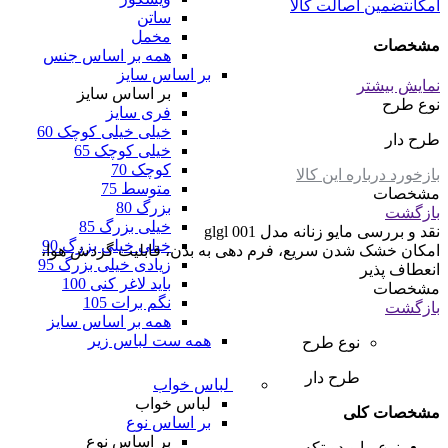
امکان
تضمین اصالت کالا
ساتن
مخمل
مشخصات
همه بر اساس جنس
بر اساس سایز
نمایش بیشتر
بر اساس سایز
نوع طرح
فری سایز
خیلی خیلی کوچک 60
طرح دار
خیلی کوچک 65
کوچک 70
بازخورد درباره این کالا
متوسط 75
مشخصات
بزرگ 80
بازگشت
خیلی بزرگ 85
نقد و بررسی
مایو زنانه مدل glgl 001
خیلی خیلی بزرگ 90
امکان خشک شدن سریع، فرم دهی به بدن، قابلیت گردش هوا،
زیادی خیلی بزرگ 95
انعطاف پذیر
باید لاغر کنی 100
مشخصات
نگم برات 105
بازگشت
همه بر اساس سایز
همه ست لباس زیر
نوع طرح
طرح دار
لباس خواب
لباس خواب
مشخصات کلی
بر اساس نوع
بر اساس نوع
نوع مایو
دو تکه