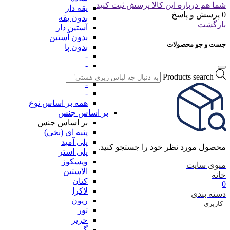
شما هم درباره این کالا پرسش ثبت کنید
یقه دار
0 پرسش و پاسخ
بدون یقه
بازگشت
آستین دار
بدون آستین
جست و جو محصولات
بدون پا
-
-
-
Products search
-
-
همه بر اساس نوع
بر اساس جنس
بر اساس جنس
پنبه ای (نخی)
پلی آمید
محصول مورد نظر خود را جستجو کنید.
پلی استر
ویسکوز
منوی سایت
الاستین
خانه
کتان
0
لاکرا
دسته بندی
ریون
کاربری
تور
حریر
گیپور