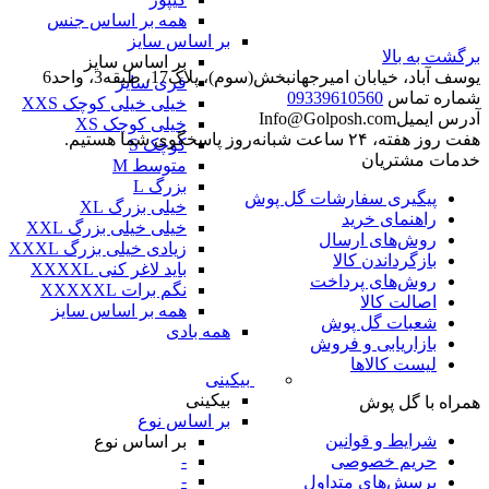
همه بر اساس جنس
بر اساس سایز
برگشت به بالا
بر اساس سایز
یوسف آباد، خیابان امیرجهانبخش(سوم)، پلاک17، طبقه3، واحد6
فری سایز
شماره تماس
09339610560
خیلی خیلی کوچک XXS
آدرس ایمیل
Info@Golposh.com
خیلی کوچک XS
هفت روز هفته، ۲۴ ساعت شبانه‌روز پاسخگوی شما هستیم.
کوچک S
خدمات مشتریان
متوسط M
بزرگ L
پیگیری سفارشات گل پوش
خیلی بزرگ XL
راهنمای خرید
خیلی خیلی بزرگ XXL
روش‌های ارسال
زیادی خیلی بزرگ XXXL
بازگرداندن کالا
باید لاغر کنی XXXXL
روش‌های پرداخت
نگم برات XXXXXL
اصالت کالا
همه بر اساس سایز
شعبات گل پوش
همه بادی
بازاریابی و فروش
لیست کالاها
بیکینی
بیکینی
همراه با گل پوش
بر اساس نوع
شرایط و قوانین
بر اساس نوع
-
حریم خصوصی
-
پرسش‌های متداول