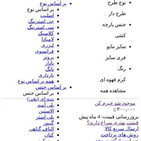
نوع طرح
بر اساس نوع
بر اساس نوع
طرح دار
اسلیپ
جی استرینگ
جنس پارچه
سی استرینگ
کلاسیک
کشی
لامبادا
لیزری
سایز مایو
فرانسوی
پروتز
فری سایز
پادار
رنگ
تانگ
بارداری
کرم قهوه ای
همه بر اساس نوع
بر اساس جنس
مشاهده همه
بر اساس جنس
پنبه ای (نخی)
موجود شد خبرم کن
پلی آمید
۲۰۰,۰۰۰
الاستین
بروزرسانی قیمت:
4 ماه پیش
پلی استر
قیمت بهتری سراغ دارید؟
گیپور
ارسال سریع کالا
الیاف گیاهی
روش های پرداخت
کتان
ضمانت بازگشت وجه
ویسکوز