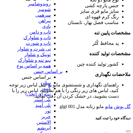
روبدوشامبر
جنس پارچه
کشی
شومیز
سایز مایو
فری سایز
سرهمی
رنگ
کرم قهوه ای
پیراهن
مناسب فصل
بهار، تابستان
بادی
تاپ و دامن
مشخصات پایین تنه
تاپ و شلوارک
تاپ و شورت
پد محافظ کُلر
تی شرت و شلوار
مشخصات تولید کننده
تونیک و شلوار
نیم تنه و شلوارک
کشور تولید کننده
چین
همه بر اساس نوع
بر اساس جنس
ملاحضات نگهداری
بر اساس جنس
ساتن
راهنمای نگهداری و شستشوی مایو
به لیبل لباس زیر توجه
گیپور
کنید، لباس های زیر رنگی را با هم نشویید، لباس زیر را با
پنبه ای (نخی)
دست بشویید، در خشک کردن آن دقت نمایید.
پلی استر
پلی آمید
گل پوش
مایو
مایو زنانه مدل glgl 001
تور
حریر
دیدگاه خود را ثبت کنید
الاستین
ابریشم