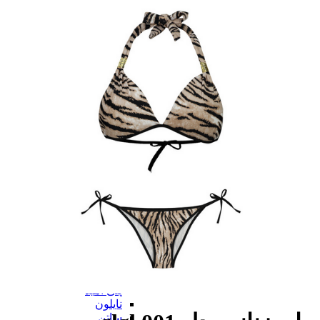
سوتین
بر اساس نوع
بر اساس نوع
کامل
نیم تنه
قفسه ای
توری
بی بند
از جلو باز
برالت
تراینگل
پلانج
بارداری
شیردهی
همه بر اساس نوع
بر اساس جنس
بر اساس جنس
پنبه ای (نخی)
پلی استر
گیپور
الاستین
پلی آمید
نایلون
ساتن