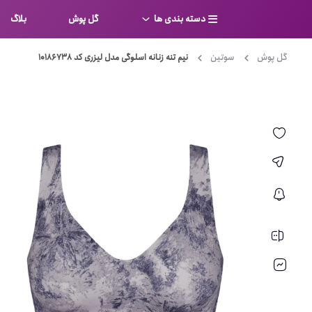
دسته بندی ها
گل پوش
بلاگ
گل پوش
سوتین
نیم تنه زنانه اسلوگی مدل لیزری کد 10186738
سوتین
بر
کامل
شورت
نیم ت
ست لباس زیر
قفسه
لباس خواب
توری
بی بن
بادی
از جل
بیکینی
برالت
تراین
مایو
پلانج
کاستوم