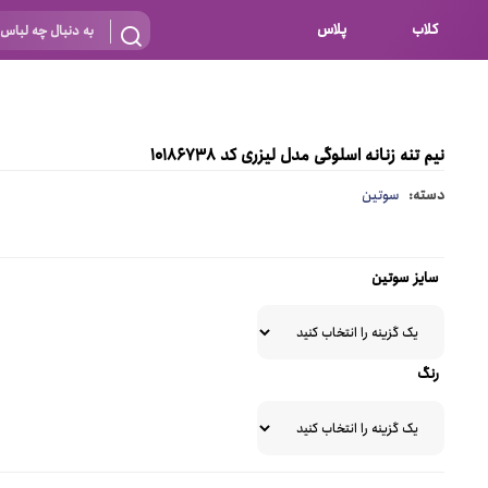
کلاب
پلاس
بارداری
 اساس نوع
شیردهی
نیم تنه زنانه اسلوگی مدل لیزری کد 10186738
بر اساس جنس
نه
دسته:
سوتین
 ای
پنبه ای (نخی)
پلی استر
سایز سوتین
د
گیپور
و باز
الاستین
رنگ
پلی آمید
گل
نایلون
ساتن