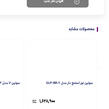
افزودن نظر جدید
محصولات مشابه
سوتین تور اسفنج دار مدل GLP-BR-7
سوتین V مدل GLP-BR-2
۱,۶۲۸,۹۰۰