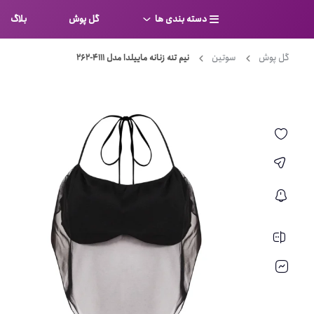
دسته بندی ها
گل پوش
بلاگ
گل پوش
سوتین
نیم تنه زنانه ماییلدا مدل 4111-262
سوتین
بر
کامل
شورت
نیم ت
ست لباس زیر
قفسه
لباس خواب
توری
بی بن
بادی
از جل
بیکینی
برالت
تراین
مایو
پلانج
کاستوم