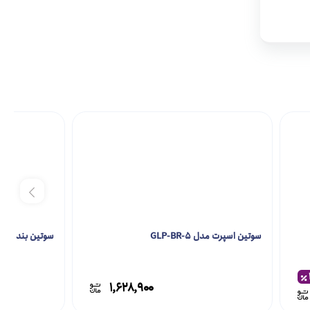
سوتین اسپرت مدل GLP-BR-5
سوتین بند گره ای مد
۱,۶۲۸,۹۰۰