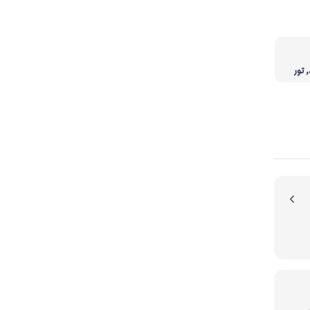
 تور
یون