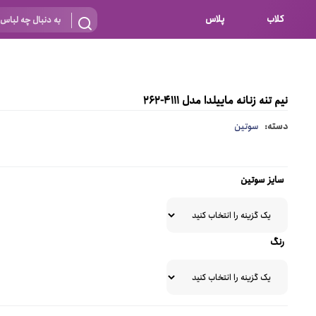
کلاب
پلاس
بارداری
 اساس نوع
شیردهی
نیم تنه زنانه ماییلدا مدل 4111-262
بر اساس جنس
نه
دسته:
سوتین
 ای
پنبه ای (نخی)
پلی استر
سایز سوتین
د
گیپور
و باز
الاستین
رنگ
پلی آمید
گل
نایلون
ساتن