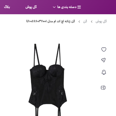
دسته بندی ها
گل پوش
بلاگ
گل پوش
گن
گن زنانه اچ اند ام مدل U1-0666037001
سوتین
بر
کامل
شورت
نیم ت
ست لباس زیر
قفسه
لباس خواب
توری
بی بن
بادی
از جل
بیکینی
برالت
تراین
مایو
پلانج
کاستوم