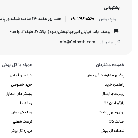
پشتیبانی
09339610560
هفت روز هفته، ۲۴ ساعت شبانه‌روز پاسخگوی شما هستیم.
شماره تماس :
یوسف آباد، خیابان امیرجهانبخش(سوم)، پلاک17، طبقه3، واحد6
Info@Golposh.com
آدرس ایمیل :
خدمات مشتریان
همراه با گل پوش
پیگیری سفارشات گل پوش
شرایط و قوانین
راهنمای خرید
حریم خصوصی
روش‌های ارسال
پرسش‌های متداول
بازگرداندن کالا
رسانه ها
روش‌های پرداخت
مجله گل پوش
اصالت کالا
فرصت شغلی
شعبات گل پوش
درباره گل پوش