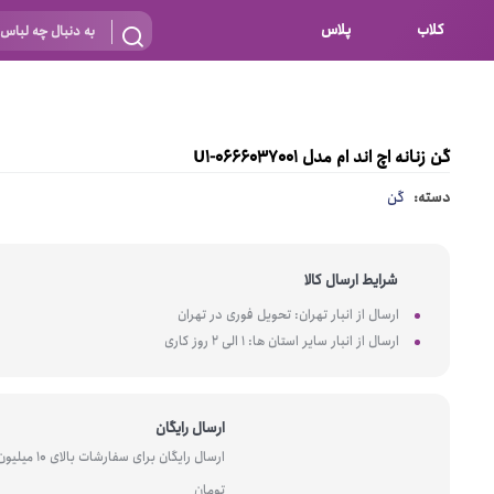
کلاب
پلاس
بارداری
 اساس نوع
شیردهی
گن زنانه اچ اند ام مدل U1-0666037001
بر اساس جنس
نه
دسته:
گن
 ای
پنبه ای (نخی)
پلی استر
شرایط ارسال کالا
د
گیپور
ارسال از انبار تهران: تحویل فوری در تهران
و باز
الاستین
ارسال از انبار سایر استان ها: 1 الی 2 روز کاری
پلی آمید
گل
نایلون
ارسال رایگان
ساتن
ارسال رایگان برای سفارشات بالای 10 میل
تومان