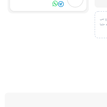
ع نمی
 حتما