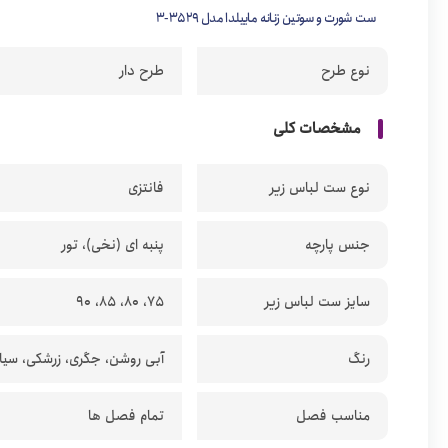
ست شورت و سوتین زنانه ماییلدا مدل 3529-3
نوع طرح
طرح دار
مشخصات کلی
نوع ست لباس زیر
فانتزی
جنس پارچه
پنبه ای (نخی)، تور
سایز ست لباس زیر
75، 80، 85، 90
رنگ
آبی روشن، جگری، زرشکی، سیاه
مناسب فصل
تمام فصل ها