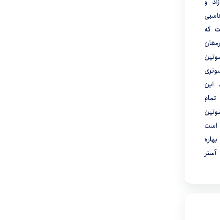
اد و
اسبی
ت که
مغان
وتین
ونری
 این
مام
وتین
 است
هاره
آستر