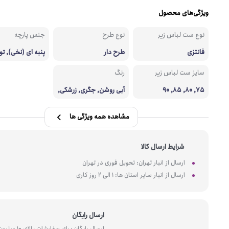
ویژگی‌های محصول
نوع ست لباس زیر
نوع طرح
جنس پارچه
فانتزی
طرح دار
پنبه ای (نخی), تور
سایز ست لباس زیر
رنگ
75, 80, 85, 90
آبی روشن, جگری, زرشکی,
سیاه, گلبهی
مشاهده همه ویژگی ها
شرایط ارسال کالا
ارسال از انبار تهران: تحویل فوری در تهران
ارسال از انبار سایر استان ها: 1 الی 2 روز کاری
ارسال رایگان
ارسال رایگان برای سفارشات بالای 10 میل