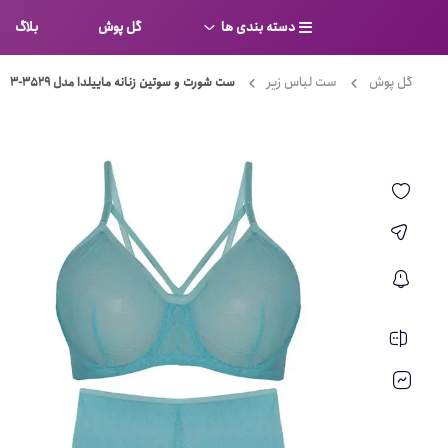
دسته بندی ها
گل پوش
بلاگ
گل پوش
ست لباس زیر
ست شورت و سوتین زنانه ماییلدا مدل 3529-3
سوتین
بر
کامل
شورت
نیم ت
ست لباس زیر
قفسه
لباس خواب
توری
بی بن
بادی
از جل
بیکینی
برالت
تراین
مایو
پلانج
کاستوم