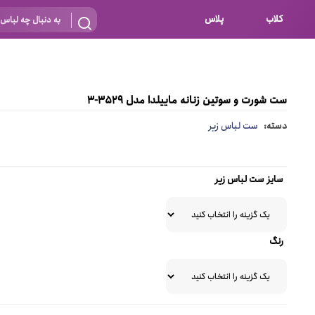
کلاب
پلاس
بارداری
 اساس نوع
شیردهی
ست شورت و سوتین زنانه ماییلدا مدل 3529-3
بر اساس جنس
نه
دسته:
ست لباس زیر
 ای
پنبه ای (نخی)
پلی استر
سایز ست لباس زیر
د
گیپور
و باز
الاستین
رنگ
پلی آمید
گل
نایلون
ساتن